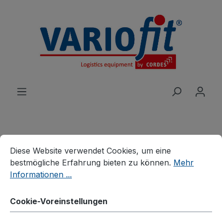
alt springen
Cookie-Voreinstellungen
Diese Website verwendet Cookies, um eine bestmögliche E
Produkte
Wagen
Bügel-/Kastenwagen
Diese Website verwendet Cookies, um eine
Kastenwagen fest verschweißt
bestmögliche Erfahrung bieten zu können.
Mehr
Informationen ...
Blechkastenwagen mit
Deckel fest verschweißt
Cookie-Voreinstellungen