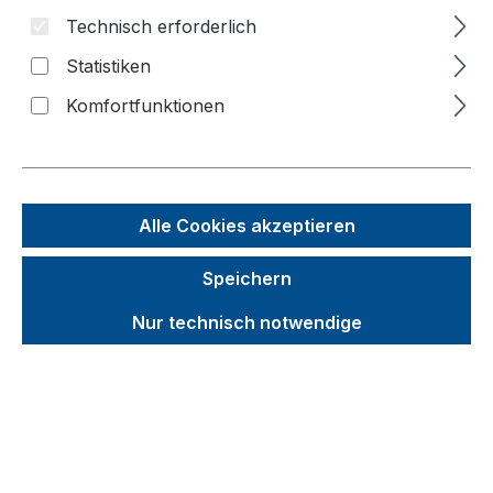
Technisch erforderlich
Bildergalerie überspringen
Statistiken
Komfortfunktionen
Alle Cookies akzeptieren
Speichern
Nur technisch notwendige
Unverbindliche Preisempfehlung (UVP):
1.056,59 €
Brutto
Netto
Preise inkl. MwSt. inkl. Versandkosten