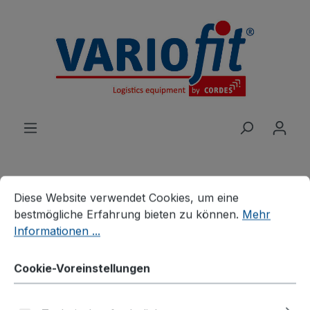
alt springen
Cookie-Voreinstellungen
Diese Website verwendet Cookies, um eine bestmögliche E
Diese Website verwendet Cookies, um eine
Produkte
Wagen
Etagen-/Paketwagen
bestmögliche Erfahrung bieten zu können.
Mehr
Drahtgitter-Etagenwagen
Informationen ...
ESD Etagenwagen fest
Cookie-Voreinstellungen
verschweißt