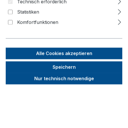
Technisch erforderlich
Statistiken
Bildergalerie überspringen
Komfortfunktionen
f
n
Alle Cookies akzeptieren
Speichern
Nur technisch notwendige
Unverbindliche Preisempfehlung (UVP):
2.918,88 €
Brutto
Netto
Preise inkl. MwSt. inkl. Versandkosten