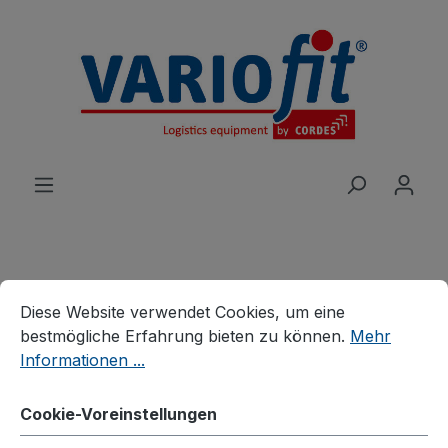
alt springen
Cookie-Voreinstellungen
Diese Website verwendet Cookies, um eine bestmögliche E
Produkte
Wagen
Etagen-/Paketwagen
Diese Website verwendet Cookies, um eine
Etagenwagen
bestmögliche Erfahrung bieten zu können.
Mehr
Informationen ...
Etagenwagen hoch
Cookie-Voreinstellungen