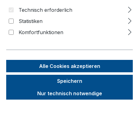
Bildergalerie überspringen
Technisch erforderlich
Statistiken
Komfortfunktionen
Alle Cookies akzeptieren
Speichern
Nur technisch notwendige
Unverbindliche Preisempfehlung (UVP):
879,71 €
Brutto
Netto
Preise inkl. MwSt. inkl. Versandkosten