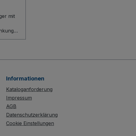
ger mit
nkung
 und
 harten
 Der
ger mit
nkung
Informationen
h eine
te
Kataloganforderung
on mit
Impressum
Ecken,
AGB
der
Datenschutzerklärung
fläche
Cookie Einstellungen