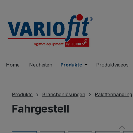
springen
Zur Hauptnavigation springen
Home
Neuheiten
Produkte
Öffne oder Schließe 
Produktvideos
Produkte
Branchenlösungen
Palettenhandling
Fahrgestell