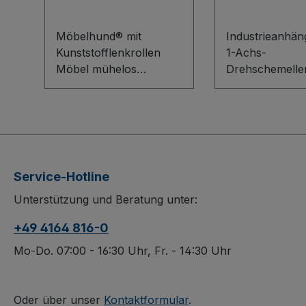
g
Möbelhund® mit
Industrieanhän
Kunststofflenkrollen
1-Achs-
Möbel mühelos
Drehschemelle
bewegen: Der
Extrem robust
Möbelhund® mit
perfekt für den
Kunststofflenkrollen
Industriealltag:
überzeugt durch eine
Industrieanhän
robuste Sperrholzplatte
1-Achs-
mit verklebter,
Drehschemelle
Service-Hotline
schwarzer
überzeugt durc
Unterstützung und Beratung unter:
Riefengummimatte für
pulsgeschweiß
rutschfesten Halt. Die
Stahlkonstrukti
+49 4164 816-0
weißen Kunststoffräder
abgerundeten 
mit Präzisions-
rutschhemmen
Mo-Do. 07:00 - 16:30 Uhr, Fr. - 14:30 Uhr
Rillenkugellager und 4
Siebdruck-Lade
leichtgängige Lenkrollen
und schwerem
sorgen für maximale
Präzisions-
Oder über unser
Kontaktformular
.