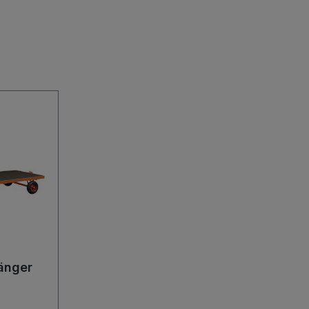
änger
lenkun