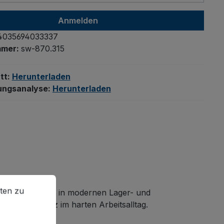
Anmelden
4035694033337
mmer:
sw-870.315
tt:
Herunterladen
ungsanalyse:
Herunterladen
en zu können.
Mehr Informationen ...
ten zu
und Gitterboxen
in modernen Lager- und
ssigen Einsatz im harten Arbeitsalltag.