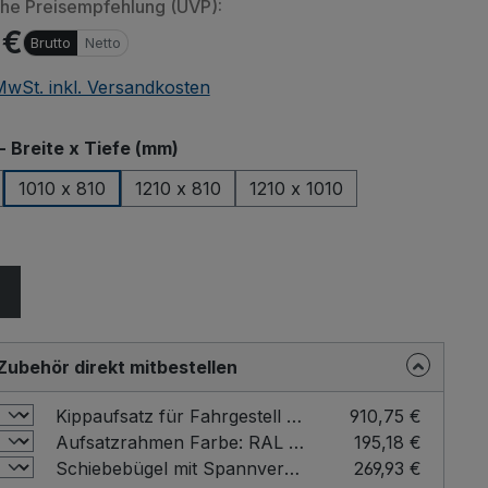
che Preisempfehlung (UVP):
 €
Brutto
Netto
 MwSt. inkl. Versandkosten
auswählen
- Breite x Tiefe (mm)
1010 x 810
1210 x 810
1210 x 1010
ählen
Zubehör direkt mitbestellen
Kippaufsatz für Fahrgestell Farbe: RAL 5010
910,75 €
Aufsatzrahmen Farbe: RAL 5010 / Ladefläche - Breite x Tiefe (mm): 1010 x 810
195,18 €
Schiebebügel mit Spannverschluss für Fahrgestelle Farbe: RAL 5010
269,93 €