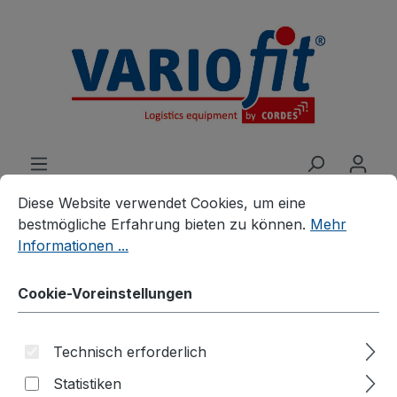
alt springen
Cookie-Voreinstellungen
Diese Website verwendet Cookies, um eine bestmögliche E
Diese Website verwendet Cookies, um eine
bestmögliche Erfahrung bieten zu können.
Mehr
Informationen ...
Produkte
Zubehör
Zusatzartikel
Zubehör für Palettenaufsätze
Cookie-Voreinstellungen
Palettenaufsatz
Technisch erforderlich
Trenngitter, schräg
Statistiken