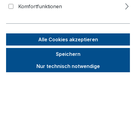
Komfortfunktionen
Bildergalerie überspringen
Alle Cookies akzeptieren
Speichern
Nur technisch notwendige
Unverbindliche Preisempfehlung (UVP):
71,62 €
Brutto
Netto
Preise inkl. MwSt. inkl. Versandkosten
auswählen
Abmessungen - Tiefe (mm)