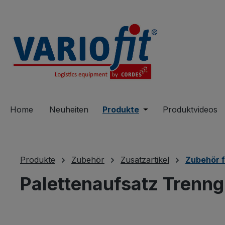
springen
Zur Hauptnavigation springen
Home
Neuheiten
Produkte
Öffne oder Schließe 
Produktvideos
Produkte
Zubehör
Zusatzartikel
Zubehör f
Palettenaufsatz Trenngi