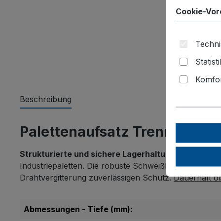
Cookie-Vor
Techni
Statist
Komfor
Beschreibung
Palettenaufsatz Trenngitter
Strukturierte und sichere Lagerhaltung leicht gem
Industriepaletten. Die robuste Schweißkonstruktion a
Drahtvergitterung zuverlässigen Schutz.
Dauerhaft ob
Abmessungen - Tiefe (mm):