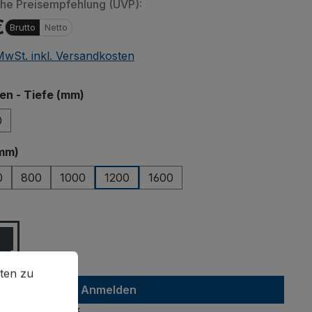
che Preisempfehlung (UVP):
€
Brutto
Netto
 MwSt. inkl. Versandkosten
auswählen
n - Tiefe (mm)
0
auswählen
mm)
0
800
1000
1200
1600
ählen
en zu können.
Mehr Informationen ...
ten zu
Anmelden