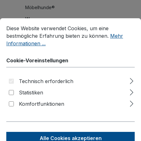
Möbelhunde®
Wagen
Cookie-Voreinstellungen
Diese Website verwendet Cookies, um eine bestmögliche E
Diese Website verwendet Cookies, um eine
Systemwagen
bestmögliche Erfahrung bieten zu können.
Mehr
Klappbügelwagen
Informationen ...
Magazinwagen
Cookie-Voreinstellungen
C+C Wagen
Bügel-/Kastenwagen
Technisch erforderlich
Palettenfahrgestelle
Statistiken
Plattenwagen/Plattenständer
Komfortfunktionen
Schwerlastwagen
Tischwagen
Wagen mit Totmannbremse
ESD Wagen
Alle Cookies akzeptieren