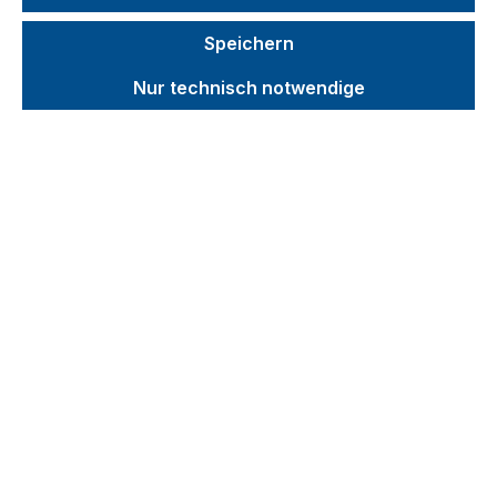
ESD leichte Tischwagen
Speichern
ESD schwere Tischwagen
Nur technisch notwendige
ESD leichte Werkstattwagen
ESD Werkstattwagen fest verschweißt
ESD Etagenwagen
ESD Drahtgitter-Etagenwagen
ESD Zinkblech-Etagenwagen
ESD Euro-System-Roller
ESD Materialständer
Kommissionierwagen
Etagen-/Paketwagen
Werkstattwagen
Werkstück-/Tragarmwagen