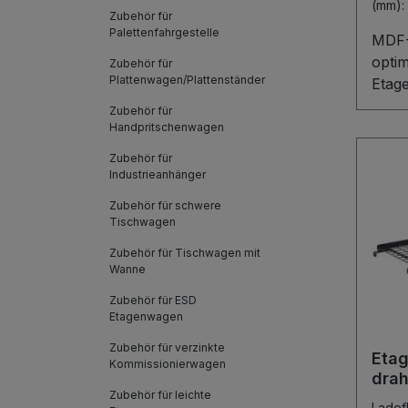
(mm)
Zubehör für
7016
Palettenfahrgestelle
MDF-
opti
Zubehör für
Plattenwagen/Plattenständer
Etag
Etag
Zubehör für
Holzw
Handpritschenwagen
stabi
Zubehör für
längs
Industrieanhänger
Sich
Zubehör für schwere
Abru
Tischwagen
Oberf
Zubehör für Tischwagen mit
MDF-
Wanne
kratz
Zubehör für ESD
inten
Etagenwagen
langl
tägli
Zubehör für verzinkte
Eta
Kommissionierwagen
drah
Zubehör für leichte
Lade