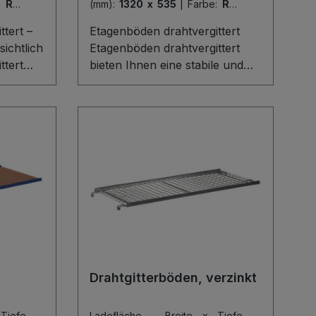
:
RAL
(mm):
1320 x 535
|
Farbe:
RAL
5010
tert –
Etagenböden drahtvergittert
sichtlich
Etagenböden drahtvergittert
ttert
bieten Ihnen eine stabile und
re und
sichere Ablagefläche für
ür
Etagenwagen mit neigbaren
t auf
Etagenböden. Das robuste
aren
Drahtgitter mit Maschenweite
 aus
50 x 50 mm ermöglicht
t
optimale Sicht und Belüftung
 mm
Ihrer Ware, während der 15
Sicht
mm hohe Rand ein Abrutschen
 Ihrer
zuverlässig verhindert. Die
 Rand
dauerhaft geschützte, schlag-
und kratzfeste Oberfläche ist
chen,
ideal für den täglichen,
Drahtgitterböden, verzinkt
d
professionellen Einsatz im
den
Lager- und Transportbereich.
Tiefe
Ladefläche - Breite x Tiefe