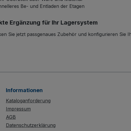
 für Lager, Transport und
nelleres Be- und Entladen der Etagen
issionierung geeignet.
kte Ergänzung für Ihr Lagersystem
en Sie jetzt passgenaues Zubehör und konfigurieren Sie I
Informationen
Kataloganforderung
Impressum
AGB
Datenschutzerklärung