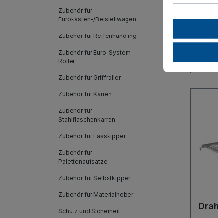
Lade
für d
Zubehör für
(mm)
Eurokasten-/Beistellwagen
profe
7016
MDF-
Zubehör für Reifenhandling
Maxim
Zubehör für Euro-System-
Etag
Roller
biete
Zubehör für Griffroller
Lade
Holz
Zubehör für Karren
Rand 
Zubehör für
sorgt
Stahlflaschenkarren
und 
Zubehör für Fasskipper
von W
Etagen
Zubehör für
Palettenaufsätze
daue
Oberf
Zubehör für Selbstkipper
Boden
Zubehör für Materialheber
und b
Drah
tägli
Schutz und Sicherheit