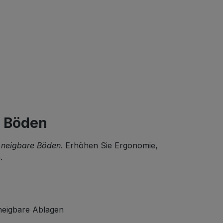
Einsatz im Lager, Handel oder
in der Produktion.
e Böden
 neigbare Böden
. Erhöhen Sie Ergonomie,
.
neigbare Ablagen