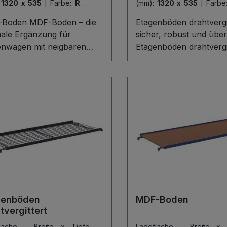
:
1320 x 535
|
Farbe:
RAL
(mm):
1320 x 535
|
Farbe
7016
Boden MDF-Boden – die
Etagenböden drahtvergit
male Ergänzung für
sicher, robust und über
enwagen mit neigbaren
Etagenböden drahtvergi
enböden. Die robuste
bieten Ihnen eine siche
erkstoffplatte schafft eine
professionelle Lösung f
le Ladefläche und bietet
Lagerung und Transpor
seitig einen 15 mm hohen
Etagenwagen mit neigb
erheitsrand gegen
Etagen. Die Ladefläche
tschen. Dank dauerhaftem
robustem Drahtgitter mi
lächenschutz ist der
Maschenweite 50 x 50
Boden schlag- und
gewährleistet optimale 
fest und bleibt auch bei
und effiziente Belüftung
siver Nutzung formstabil,
Ware. Ein umlaufender
ebig und zuverlässig im
von 15 mm verhindert
chen Arbeitsalltag.
zuverlässig das Abruts
genböden
MDF-Boden
während die schlag- un
tvergittert
kratzfeste Oberfläche 
fläche - Breite x Tiefe
Ladefläche - Breite x 