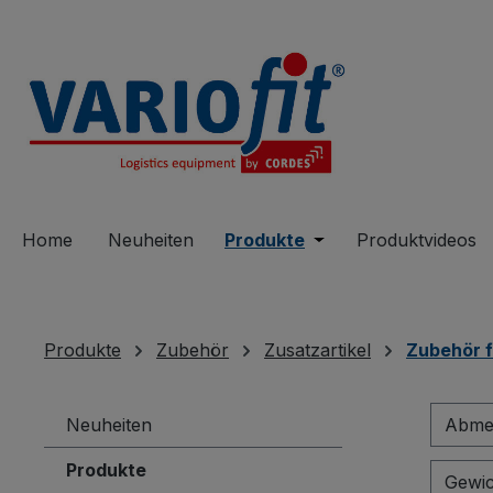
springen
Zur Hauptnavigation springen
Home
Neuheiten
Produkte
Öffne oder Schließe 
Produktvideos
Produkte
Zubehör
Zusatzartikel
Zubehör 
Neuheiten
Abmes
Produkte
Gewic