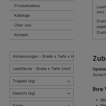
ansp
Produktvideos
Lade
belas
(mm):
Kataloge
Draht
Über uns
stabi
Draht
Kontakt
biete
Lade
mit n
abge
Abmessungen - Breite x Tiefe x Höhe (mm)
Zub
50 x
siche
Ladefläche - Breite x Tiefe (mm)
Optimi
Ware
Sicherh
hohe
Traglast (kg)
zuver
Ihre 
galva
Gewicht (kg)
die 
Ve
Korr
Meh
Farbe