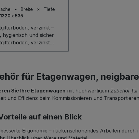
rechend und zuverlässig
fläche - Breite x Tiefe
tbar.
1320 x 535
gitterböden, verzinkt –
l, hygienisch und sicher
gitterböden, verzinkt
n robuste, hygienische
flächen für Etagenwagen
eigbaren Böden. Die fein
stimmte Maschenweite von
ehör für Etagenwagen, neigbar
 50 mm gewährleistet
ren Halt auch kleinerer
eren Sie Ihre Etagenwagen
mit hochwertigem
Zubehör für
n, während der 15 mm
eit und Effizienz beim Kommissionieren und Transportieren
 Rand ein Abrutschen
lässig verhindert. Dank
Vorteile auf einen Blick
nischer Verzinkung sind
Etagenböden dauerhaft vor
rbesserte Ergonomie
– rückenschonendes Arbeiten durch 
osion geschützt und damit
r Überblick über Ware und Material