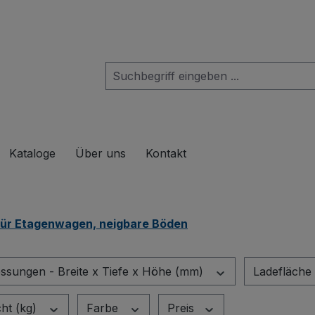
das Dropdown der Kategorie Produkte
Kataloge
Über uns
Kontakt
für Etagenwagen, neigbare Böden
sungen - Breite x Tiefe x Höhe (mm)
Ladefläche 
ht (kg)
Farbe
Preis