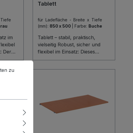
Tablett
fach –
und schnell – für perfekte
fertig
Ordnung auf jeder Etage.
 Tiefe
für Ladefläche - Breite x Tiefe
rau
(mm):
850 x 500
|
Farbe:
Buche
atz im
Tablett – stabil, praktisch,
lexibel
vielseitig Robust, sicher und
t: Der
flexibel im Einsatz: Dieses
m
Tablett aus 15 mm starker
en zu können.
Mehr Informationen ...
atte
Holzwerkstoffplatte trägt
ten zu
oder
mühelos bis zu 80 kg und bietet
 einer
mit seiner 45 mm hohen
t er
Umrandung zuverlässigen Halt
für Werkzeuge, Kartons oder
e.
Haushaltsutensilien. Dank der
mitgelieferten Haken,
bereits
Schrauben und Holz lässt es
sonders
sich komfortabel montieren
und individuell positionieren –