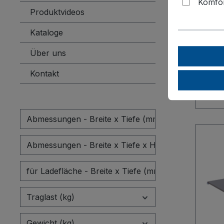
Komfor
Kart
Produktvideos
Tabl
Vorrä
Ordnu
Kataloge
für L
(mm):
Über uns
Stabi
Kontakt
Einsä
viels
mm s
trägt
Abmessungen - Breite x Tiefe (mm)
der 
zuver
Abmessungen - Breite x Tiefe x Höhe (mm)
Hake
lässt
für Ladefläche - Breite x Tiefe (mm)
monti
einse
Traglast (kg)
Lager
zuver
Gewicht (kg)