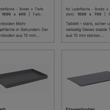
adefläche - Breite x Tiefe
für Ladefläche - Breite x
:
1000 x 600
|
Farbe:
(mm):
1000 x 700
|
e
Buche
enboden Mehr
Tablett – stark, sicher 
gefläche in Sekunden: Der
vielseitig Dieses stabile 
enboden aus 15 mm
aus 15 mm starker
er Holzwerkstoffplatte
Holzwerkstoffplatte biet
tert Ihren Regal- oder
einer Traglast von 80 k
rbereich im
zuverlässigen Halt in We
mdrehen. Stabil, flexibel
Lager oder Haushalt. D
ofort einsatzbereit, trägt
mm hohe Umrandung s
s zu 80 kg – ideal für
Ihr Material vor dem
ons, Werkzeuge oder
Herunterfallen, währen
te. Dank der mitgelieferten
inklusive Haken, Schr
n, Schrauben und
und Holz eine komforta
komponenten gelingt die
Montage und flexible 
age besonders einfach
ermöglichen.
icher.
ett
Etagenboden