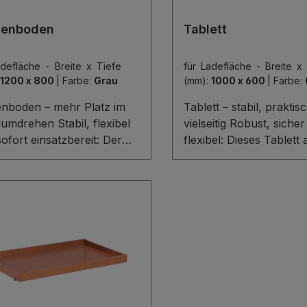
ung und Transport.
Haushalt einsetzen.
genboden
Tablett
adefläche - Breite x Tiefe
für Ladefläche - Breite x
1200 x 800
|
Farbe:
Grau
(mm):
1000 x 600
|
Farbe:
enboden – mehr Platz im
Tablett – stabil, praktis
mdrehen Stabil, flexibel
vielseitig Robust, siche
ofort einsatzbereit: Der
flexibel: Dieses Tablett 
enboden aus 15 mm
mm starker Holzwerksto
er Holzwerkstoffplatte
trägt mühelos bis zu 8
ft im Nu zusätzliche
bietet mit einer 45 mm
efläche in Ihrem Regal-
Umrandung zuverlässig
 Lagerbereich. Dank der
Inklusive Haken, Schr
lieferten Haken,
und Holz lässt es sich
auben und
komfortabel montieren
komponenten gelingt die
vielseitig einsetzen – ide
age besonders einfach.
Werkstatt, Lager oder H
iner Traglast von 80 kg