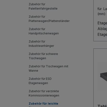
Zubehör für
Palettenfahrgestelle
für L
(mm)
Zubehör für
Buch
Plattenwagen/Plattenständer
Etag
Abla
Zubehör für
Handpritschenwagen
Etag
stark
Zubehör für
erwei
Industrieanhänger
Lage
Zubehör für schwere
Handu
Tischwagen
und s
Zubehör für Tischwagen mit
er bi
Wanne
Kart
Zubehör für ESD
Vorrä
Etagenwagen
Hake
Zubehör für verzinkte
Holz
Kommissionierwagen
Mont
und s
Zubehör für leichte
Tabl