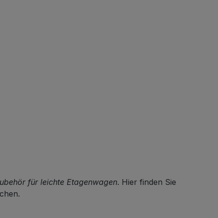
Schrauben und
Holzkomponenten ist die
Montage schnell erledigt und
der Boden sofort einsatzbereit.
ubehör für leichte Etagenwagen
. Hier finden Sie
achen.