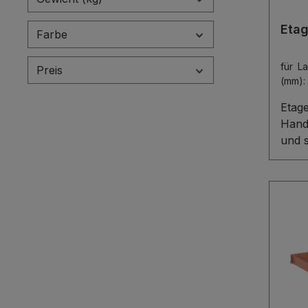
Ordn
Eta
Farbe
für L
Preis
(mm):
Etag
Handu
und s
Etag
stark
schaf
Ablag
oder
mitge
Schr
Holz
Mont
Mit e