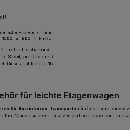
t sich der Boden ideal für
ons, Werkzeuge oder
ett
te und sorgt für Ordnung,
icht und effizient
adefläche - Breite x Tiefe
tzten Stauraum.
:
1200 x 800
|
Farbe:
e
tt – robust, sicher und
eitig Stabil, praktisch und
bel: Dieses Tablett aus 15
tarker Holzwerkstoffplatte
 mühelos bis zu 80 kg und
et dank 45 mm hoher
ndung sicheren Halt für
ehör für leichte Etagenwagen
zeuge, Kisten oder
haltsgegenstände.
eren Sie Ihre internen Transportabläufe
mit passendem
Z
usive Haken, Schrauben
um Ihre Wagen sicherer, flexibler und ergonomischer zu m
olz lässt es sich
ortabel montieren und