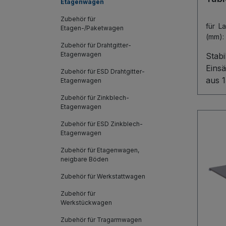
Etagenwagen
Zubehör für
für L
Etagen-/Paketwagen
(mm):
Zubehör für Drahtgitter-
Etagenwagen
Stabi
Einsä
Zubehör für ESD Drahtgitter-
aus 
Etagenwagen
Holzw
Zubehör für Zinkblech-
mühel
Etagenwagen
dank
Zubehör für ESD Zinkblech-
siche
Etagenwagen
Kiste
Zubehör für Etagenwagen,
Im Li
neigbare Böden
Hake
sodas
Zubehör für Werkstattwagen
komf
Zubehör für
flexi
Werkstückwagen
Werks
Zubehör für Tragarmwagen