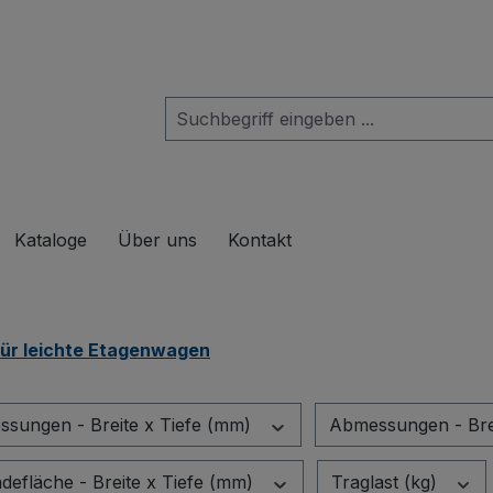
das Dropdown der Kategorie Produkte
Kataloge
Über uns
Kontakt
ür leichte Etagenwagen
sungen - Breite x Tiefe (mm)
Abmessungen - Bre
adefläche - Breite x Tiefe (mm)
Traglast (kg)