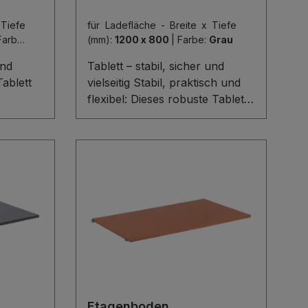
 Tiefe
für Ladefläche - Breite x Tiefe
Farbe:
(mm):
1200 x 800
|
Farbe:
Grau
und
Tablett – stabil, sicher und
Tablett
vielseitig Stabil, praktisch und
flexibel: Dieses robuste Tablett
et mit
aus 15 mm starker
g
Holzwerkstoffplatte trägt
rkstatt,
mühelos bis zu 80 kg. Die 45
ie 45
mm hohe Umrandung sorgt für
chützt
sicheren Halt von Werkzeugen,
Kisten oder Haushaltsutensilien.
d die
Mitgeliefert werden Haken,
auben
Schrauben und Holz für eine
ble
komfortable Montage – ideal
Nutzung
für Werkstatt, Lager oder
Haushalt.
Etagenboden