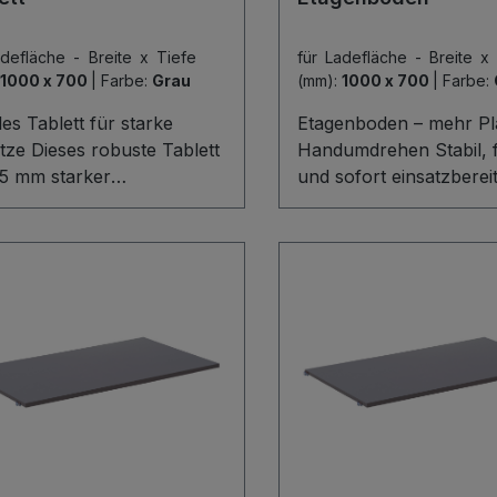
adefläche - Breite x Tiefe
für Ladefläche - Breite x
1000 x 700
|
Farbe:
Grau
(mm):
1000 x 700
|
Farbe:
les Tablett für starke
Etagenboden – mehr Pl
tze Dieses robuste Tablett
Handumdrehen Stabil, f
15 mm starker
und sofort einsatzberei
erkstoffplatte trägt
Etagenboden aus 15 m
os bis zu 80 kg und bietet
starker Holzwerkstoffpl
 45 mm hoher Umrandung
schafft im Handumdreh
ren Halt für Werkzeug,
zusätzliche Ablagefläch
n oder Haushaltsutensilien.
Ihrem Regal- oder
eferumfang enthalten sind
Lagerbereich. Mit einer
n, Schrauben und Holz,
von 80 kg trägt er zuve
s sich das Tablett
Kartons, Werkzeuge od
ortabel montieren und
Vorräte. Dank der im
bel nutzen lässt – ideal für
Lieferumfang enthalten
tatt, Lager und Haushalt.
Haken, Schrauben und
Holzkomponenten ist d