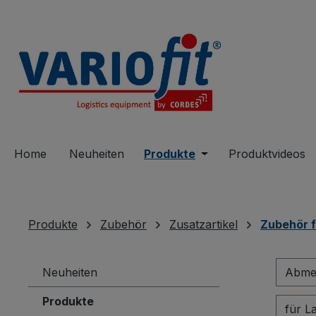
springen
Zur Hauptnavigation springen
Home
Neuheiten
Produkte
Öffne oder Schließe 
Produktvideos
Produkte
Zubehör
Zusatzartikel
Zubehör f
Neuheiten
Abmes
Produkte
für L