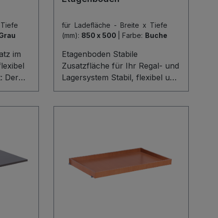
 Tiefe
für Ladefläche - Breite x Tiefe
Grau
(mm):
850 x 500
|
Farbe:
Buche
atz im
Etagenboden Stabile
lexibel
Zusatzfläche für Ihr Regal- und
t: Der
Lagersystem Stabil, flexibel und
m
sofort einsatzbereit: Der
atte
Etagenboden aus 15 mm
en
starker Holzwerkstoffplatte
e in
erweitert Ihren Lagerbereich im
Handumdrehen. Mit einer
 Traglast
Traglast von 80 kg bietet er
rlässig
sicheren Platz für Kartons,
er
Werkzeuge oder Vorräte. Dank
der mitgelieferten Haken,
en
Schrauben und
Holzkomponenten gelingt die
ie
Montage besonders einfach