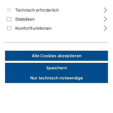
Bildergalerie überspringen
Technisch erforderlich
f
Statistiken
n
Komfortfunktionen
Alle Cookies akzeptieren
Speichern
Nur technisch notwendige
Unverbindliche Preisempfehlung (UVP):
436,94 €
Brutto
Netto
Preise inkl. MwSt. inkl. Versandkosten