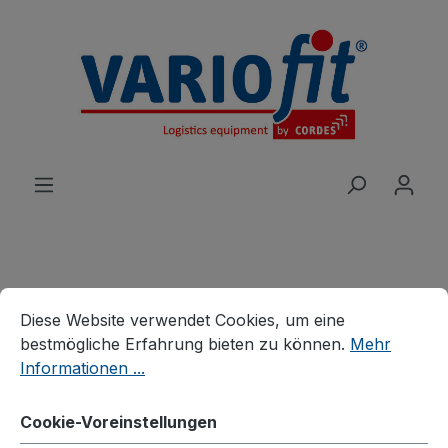
alt springen
Cookie-Voreinstellungen
Diese Website verwendet Cookies, um eine bestmögliche E
Produkte
Branchenlösungen
Diese Website verwendet Cookies, um eine
Reifenhandling
Reifenkarren
bestmögliche Erfahrung bieten zu können.
Mehr
Reifenkarre niedrig
Informationen ...
Cookie-Voreinstellungen