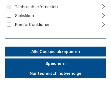
Technisch erforderlich
Bildergalerie überspringen
Statistiken
Komfortfunktionen
Alle Cookies akzeptieren
Speichern
Nur technisch notwendige
Unverbindliche Preisempfehlung (UVP):
350,51 €
Brutto
Netto
Preise inkl. MwSt. inkl. Versandkosten