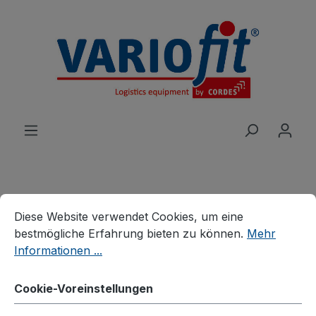
alt springen
Cookie-Voreinstellungen
Diese Website verwendet Cookies, um eine bestmögliche E
Produkte
Wagen
Systemwagen
Diese Website verwendet Cookies, um eine
Schiebebügelwagen
bestmögliche Erfahrung bieten zu können.
Mehr
Informationen ...
Schiebebügelwagen mit
senkrechten Rohren
Cookie-Voreinstellungen