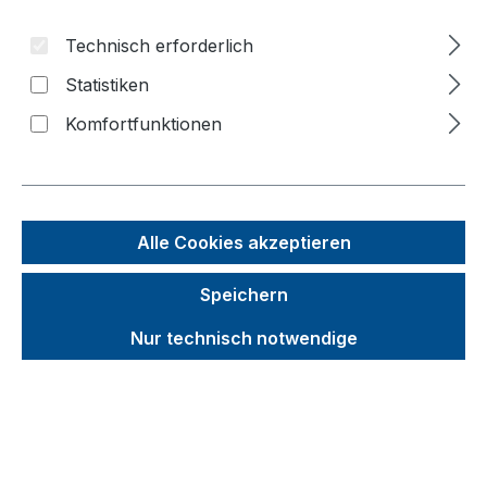
Bildergalerie überspringen
Technisch erforderlich
Statistiken
Komfortfunktionen
Alle Cookies akzeptieren
Speichern
Nur technisch notwendige
Unverbindliche Preisempfehlung (UVP):
196,63 €
Brutto
Netto
Preise inkl. MwSt. inkl. Versandkosten