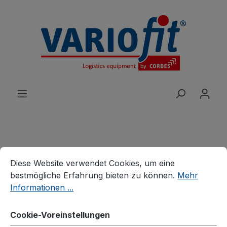
alt springen
Cookie-Voreinstellungen
Diese Website verwendet Cookies, um eine bestmögliche E
Produkte
Karren
Stahlrohrkarren
Diese Website verwendet Cookies, um eine
Stahlrohrkarre mit großer
bestmögliche Erfahrung bieten zu können.
Mehr
Informationen ...
Schaufel
Cookie-Voreinstellungen