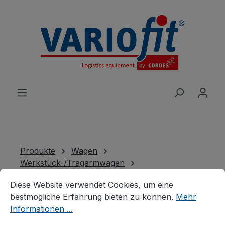
alt springen
Produkte
Wagen
Werkstück-/Tragarmwagen
Cookie-Voreinstellungen
Diese Website verwendet Cookies, um eine bestmögliche E
Werkstückwagen
Diese Website verwendet Cookies, um eine
Werkstückwagen mit
bestmögliche Erfahrung bieten zu können.
Mehr
Informationen ...
Ablage