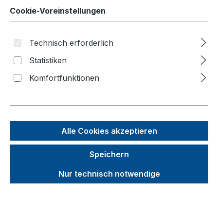
Cookie-Voreinstellungen
Bildergalerie überspringen
Technisch erforderlich
f
Statistiken
n
Komfortfunktionen
Alle Cookies akzeptieren
Speichern
Nur technisch notwendige
Unverbindliche Preisempfehlung (UVP):
938,37 €
Brutto
Netto