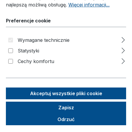
Produkte
najlepszą możliwą obsługę.
Więcej informacji...
Piesek meblowy®
Preferencje cookie
Wózek
Wózki
Wymagane technicznie
Taczka
Statystyki
Podnośnik materiałowy
Cechy komfortu
Nadstawki paletowe
Rozwiązania branżowe
Akcesoria
Akceptuj wszystkie pliki cookie
Koła i zestawy kołowe
Zapisz
Artykuły dodatkowe
Odrzuć
Akcesoria do wózka C+C
Akcesoria do wózek z pałąkami