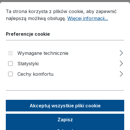
Preferencje cookie
Ta strona korzysta z plików cookie, aby zapewnić najleps
Piesek meblowy®
Ta strona korzysta z plików cookie, aby zapewnić
Wózek
najlepszą możliwą obsługę.
Więcej informacji...
Wózki
Preferencje cookie
Taczka
Podnośnik materiałowy
Wymagane technicznie
Nadstawki paletowe
Statystyki
Rozwiązania branżowe
Cechy komfortu
Akcesoria
Koła i zestawy kołowe
Artykuły dodatkowe
Akceptuj wszystkie pliki cookie
Akcesoria do wózka C+C
Zapisz
Akcesoria do wózek z pałąkami