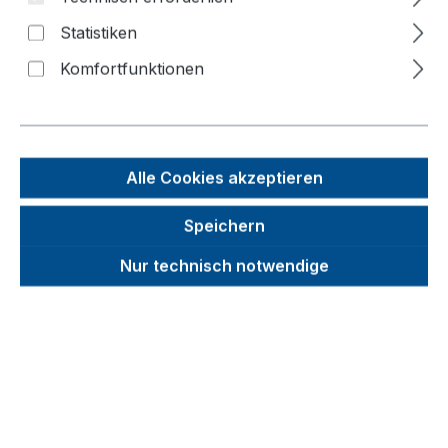
Bildergalerie überspringen
Statistiken
Komfortfunktionen
Alle Cookies akzeptieren
Speichern
Nur technisch notwendige
Unverbindliche Preisempfehlung (UVP):
1.524,02 €
Brutto
Netto
Preise inkl. MwSt. inkl. Versandkosten