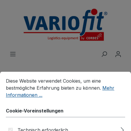
alt springen
Cookie-Voreinstellungen
Diese Website verwendet Cookies, um eine bestmögliche E
Diese Website verwendet Cookies, um eine
Produkte
Wagen
Aktenwagen
bestmögliche Erfahrung bieten zu können.
Mehr
Informationen ...
Aktenwagen mit 9 Fächern,
Cookie-Voreinstellungen
verschließbar
Technisch erforderlich