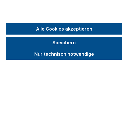
Bei uns werden all Ihre Wünsche
erfüllt! Von einem umfangreichen
Produktsortiment in zwei Farben
über Sonderanfertigungen bis zu
Alle Cookies akzeptieren
ständigen Neuentwicklungen
können Sie bei uns alles was Sie
Speichern
benötigen erhalten.
Nicht zu vergessen unser Klassiker
Nur technisch notwendige
- EasySTOP!
Unsere Wagen sind ausgerüstet
gemäß DIN 1757 mit unser
Zentralbremse und dem
geforderten Fußschutz.
Alle unsere
Produktvorteile
sehen
Sie
hier
zusammengefasst