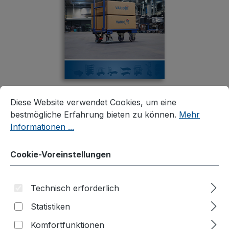
Cookie-Voreinstellungen
Diese Website verwendet Cookies, um eine bestmögliche E
Diese Website verwendet Cookies, um eine
bestmögliche Erfahrung bieten zu können.
Mehr
Informationen ...
Cookie-Voreinstellungen
Lassen Sie sich von der
perfekten Form des Transport
Technisch erforderlich
überzeugen!
Statistiken
Komfortfunktionen