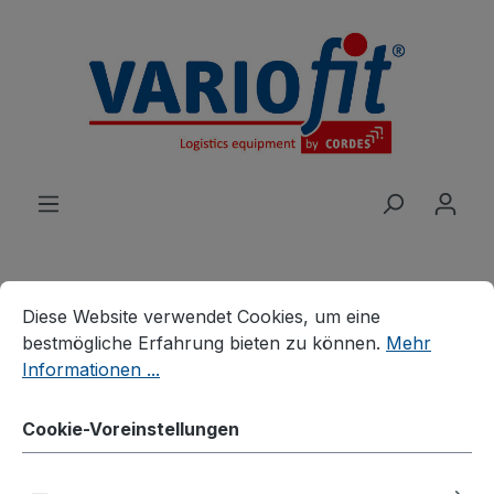
alt springen
Cookie-Voreinstellungen
Diese Website verwendet Cookies, um eine bestmögliche E
Diese Website verwendet Cookies, um eine
bestmögliche Erfahrung bieten zu können.
Mehr
Informationen ...
HERSTELLER FÜR TRANSPORTGERÄTE,
Cookie-Voreinstellungen
BETRIEBSEINRICHTUNGEN &
LOGISTIKLÖSUNGEN