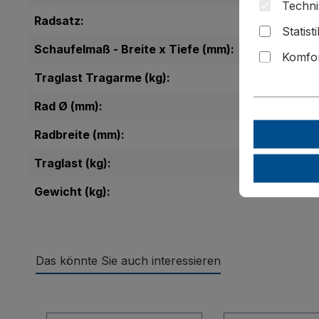
Techni
Radsatz:
Statist
Schaufelmaß - Breite x Tiefe (mm):
Komfor
Traglast Tragarme (kg):
Rad Ø (mm):
Radbreite (mm):
Traglast (kg):
Gewicht (kg):
Das könnte Sie auch interessieren
Produktgalerie überspringen