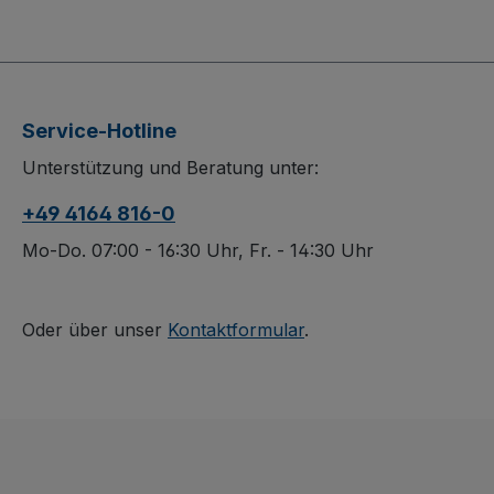
Heberoller aus stabiler
hoher Stabilität
Stahlschweißkonstrukti
robuste
on ermöglicht die
Schweißkonstr
sichere Quer- und
aus Aluminium 
Längsaufnahme von
langlebige Leis
Service-Hotline
Tischen. Der
während 2 inno
Unterstützung und Beratung unter:
umlegbare, arretierbare
PVC-
Schiebegriff mit PVC-
Sicherheitshand
+49 4164 816-0
Handgriffen und der
sicheren Halt b
Hebel zur Arretierung
Gebogene Quer
Mo-Do. 07:00 - 16:30 Uhr, Fr. - 14:30 Uhr
der Hubbewegung
mit transparen
sorgen für
Softschlauchü
komfortables und
und eine mit
Oder über unser
Kontaktformular
.
kontrolliertes Arbeiten.
Antirutschbela
Das Aufnahmeelement
beklebte Schau
ist mit verklebtem
schützen empfi
Riefengummi und vier
Möbel und ver
weißen Gummizapfen
Verrutschen. W
ausgestattet, die Ihre
mit Luftbereifu