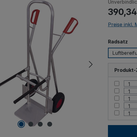
Unverbindli
390,34
Preise inkl.
Beim Abspie
(YouTube, Vim
aus
Radsatz
Daten an Dritta
Luftbereif
"Erla
Drittan
Produkt-
Einstel