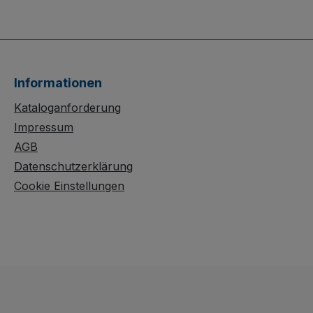
. Die
Transport von Stühlen.
Die robuste
uktion
Schweißkonstruktion
sorgt für
aus Stahl, gebogene
tung,
Querstreben und eine
Informationen
vative
Stuhlauflage mit
rutschhemmendem
Kataloganforderung
griffe
Belag sorgen für
Impressum
ieten.
stabilen Halt. Sie ist
AGB
streben
demontierbar, stufenlos
Datenschutzerklärung
tem
höhenverstellbar
Cookie Einstellungen
berzug
(Länge 505 mm) und
dauerhaft
g
oberflächengeschützt,
fel
somit schlag- und
ndliche
kratzfest. Wählen Sie
hindern
zwischen Luftbereifung
ahlweise
auf Stahlfelge oder
ng auf
Vollgummibereifung auf