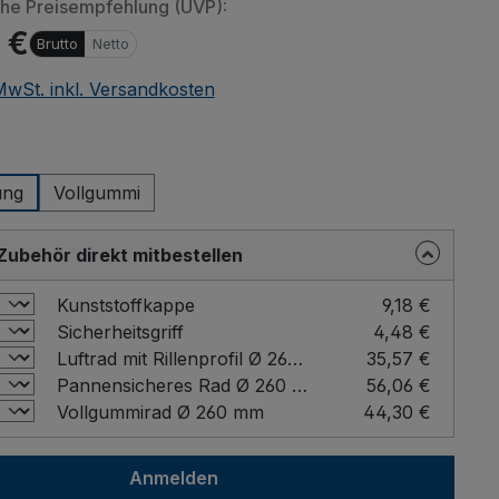
che Preisempfehlung (UVP):
 €
Brutto
Netto
 MwSt. inkl. Versandkosten
len von eingebetteten Videos
Beim Abspielen von
eo oder andere Quellen) werden
(YouTube, Vimeo oder
wählen
nbieter übermittelt. Klicken Sie auf
Daten an Drittanbieter ü
ung
Vollgummi
uben" um das Laden von
"Erlauben" u
bieterinhalten zu erlauben.
Drittanbieterinh
Zubehör direkt mitbestellen
lung merken und alle erlauben
Einstellung mer
Kunststoffkappe
9,18 €
Sicherheitsgriff
4,48 €
Luftrad mit Rillenprofil Ø 260 mm
35,57 €
Pannensicheres Rad Ø 260 mm
56,06 €
Vollgummirad Ø 260 mm
44,30 €
Anmelden