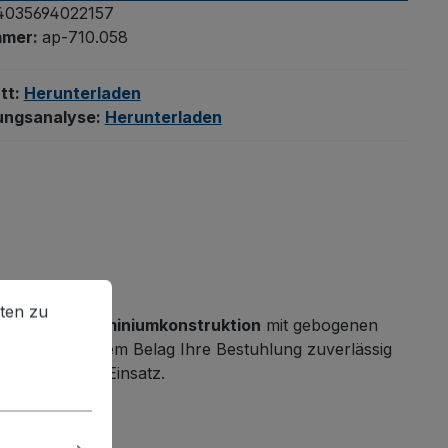
4035694022157
mmer:
ap-710.058
tt:
Herunterladen
ungsanalyse:
Herunterladen
en zu können.
Mehr Informationen ...
ten zu
eschweißte
Aluminiumkonstruktion
mit gebogenen
rutschhemmendem Belag Ihre Bestuhlung zuverlässig
 im täglichen Einsatz.