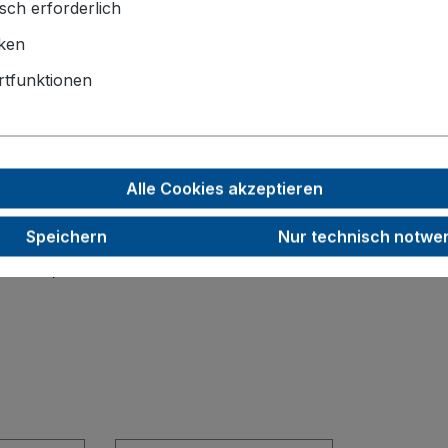
sch erforderlich
Luftbereifung
iken
320 x 250
tfunktionen
85
260
Alle Cookies akzeptieren
85
250
Speichern
Nur technisch notwe
12,0