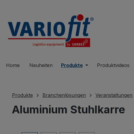
springen
Zur Hauptnavigation springen
Home
Neuheiten
Produkte
Öffne oder Schließe 
Produktvideos
Produkte
Branchenlösungen
Veranstaltungen
Aluminium Stuhlkarre