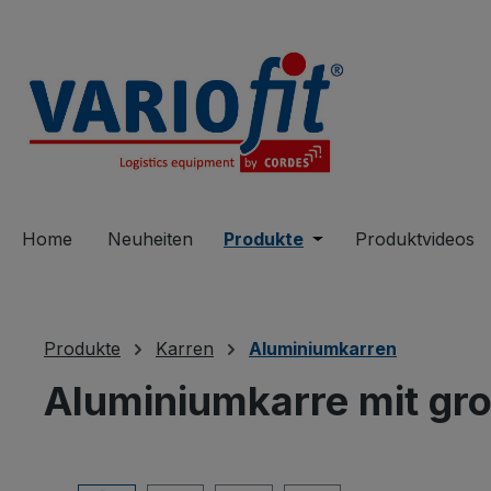
springen
Zur Hauptnavigation springen
Home
Neuheiten
Produkte
Öffne oder Schließe 
Produktvideos
Produkte
Karren
Aluminiumkarren
Aluminiumkarre mit gr