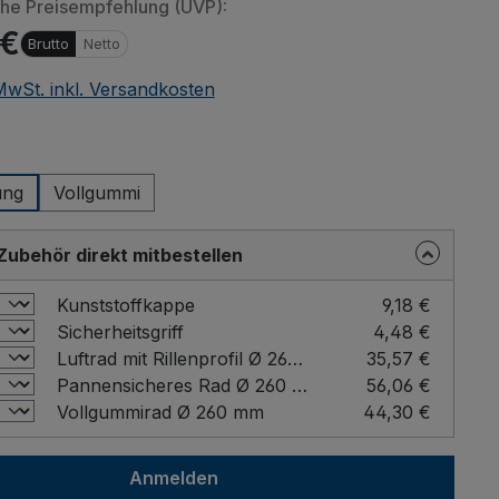
che Preisempfehlung (UVP):
 €
Brutto
Netto
 MwSt. inkl. Versandkosten
elen von eingebetteten Videos
Beim Abspielen vo
meo oder andere Quellen) werden
(YouTube, Vimeo ode
wählen
nbieter übermittelt. Klicken Sie auf
Daten an Drittanbieter 
ung
Vollgummi
as Laden von Drittanbieterinhalten
"Erlauben" um das Lade
zu erlauben.
zu e
Zubehör direkt mitbestellen
llung merken und alle erlauben
Einstellung me
Kunststoffkappe
9,18 €
Sicherheitsgriff
4,48 €
Luftrad mit Rillenprofil Ø 260 mm
35,57 €
Pannensicheres Rad Ø 260 mm
56,06 €
Vollgummirad Ø 260 mm
44,30 €
Anmelden