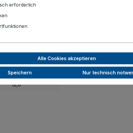
sch erforderlich
570 x 635 x 1310
iken
Luftbereifung
tfunktionen
480 x 300
260
Alle Cookies akzeptieren
85
Speichern
Nur technisch notwe
200
12,0