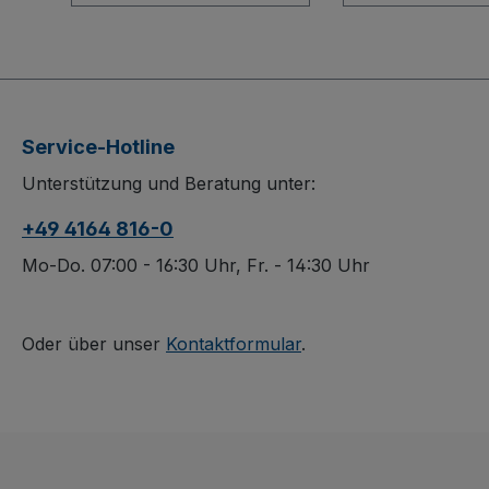
großer Schaufel
Die Aluminiumk
überzeugt durch ihre
überzeugt durc
robuste
stabile
Schweißkonstruktion
Schweißkonstr
aus Stahl und eine
aus Aluminium 
großzügige Stahlblech-
dabei äußerst l
Service-Hotline
Schaufel, die dauerhaft
handlich. 2 inn
Unterstützung und Beratung unter:
oberflächengeschützt,
PVC-
schlag- und kratzfest
Sicherheitshand
+49 4164 816-0
ist. Zwei innovative
sorgen für opt
PVC-
Halt, während
Mo-Do. 07:00 - 16:30 Uhr, Fr. - 14:30 Uhr
Sicherheitshandgriffe
gebogene Quer
sorgen für optimale
das Ladegut si
Kontrolle, während
führen. Wählen
Oder über unser
Kontaktformular
.
wahlweise Luft- oder
zwischen Luftb
Vollgummibereifung auf
auf Stahlfelge 
hochwertigen Felgen
Vollgummiberei
mit Präzisions-
Spezial-Kunstst
Rillenkugellager und
mit Präzisions-