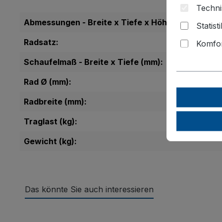
Techni
Abmessungen - Breite x Tiefe x Höhe (mm):
Statist
Radsatz:
Komfor
Schaufelmaß - Breite x Tiefe (mm):
Rad Ø (mm):
Radbreite (mm):
Traglast (kg):
Gewicht (kg):
Das könnte Sie auch interessieren
Produktgalerie überspringen