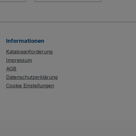
arre
großer Schaufel vereint
h eine
extra leichtes Handling
mit robuster
uktion
Schweißkonstruktion
und ist
aus Aluminium. Zwei
eicht und
innovative PVC-
Informationen
ovative
Sicherheitshandgriffe
mit gebogenen
Kataloganforderung
griffe
Querstreben und
Impressum
imalen
senkrechten Streben
AGB
sorgen für maximale
Datenschutzerklärung
streben
Kontrolle und
Cookie Einstellungen
cher
Ergonomie. Wählen Sie
 Sie
zwischen Luftbereifung
ereifung
auf Stahlfelge oder
oder
Vollgummibereifung auf
fung auf
Spezial-Kunststofffelge
offfelge
mit Präzisions-
Rillenkugellager und