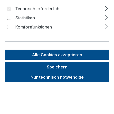
Bildergalerie überspringen
Technisch erforderlich
Statistiken
f
n
Komfortfunktionen
Alle Cookies akzeptieren
Speichern
Nur technisch notwendige
Unverbindliche Preisempfehlung (UVP):
353,26 €
Brutto
Netto
Preise inkl. MwSt. inkl. Versandkosten