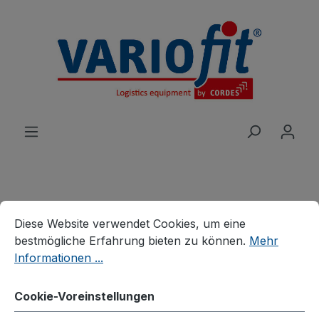
alt springen
Cookie-Voreinstellungen
Diese Website verwendet Cookies, um eine bestmögliche E
Produkte
Karren
Aluminiumkarren
Diese Website verwendet Cookies, um eine
bestmögliche Erfahrung bieten zu können.
Mehr
Aluminiumkarre mit großer
Informationen ...
Schaufel
Cookie-Voreinstellungen