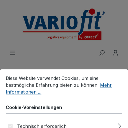
alt springen
Cookie-Voreinstellungen
Diese Website verwendet Cookies, um eine bestmögliche E
Diese Website verwendet Cookies, um eine
bestmögliche Erfahrung bieten zu können.
Mehr
Produkte
Branchenlösungen
Informationen ...
Fasshandling
Auffangwannen
Auffangwanne mit
Cookie-Voreinstellungen
Gitterrost für 4 Fässer a
Technisch erforderlich