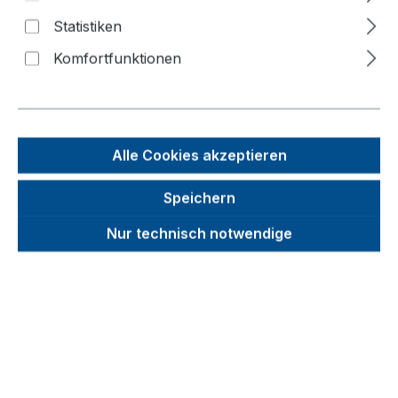
200 Ltr.
Statistiken
Komfortfunktionen
Bildergalerie überspringen
Alle Cookies akzeptieren
Speichern
Nur technisch notwendige
Unverbindliche Preisempfehlung (UVP):
878,53 €
Brutto
Netto
Preise inkl. MwSt. inkl. Versandkosten