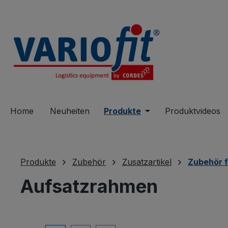
springen
Zur Hauptnavigation springen
Home
Neuheiten
Produkte
Öffne oder Schließe 
Produktvideos
Produkte
Zubehör
Zusatzartikel
Zubehör f
Aufsatzrahmen