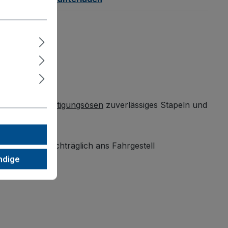
cken und
Befestigungsösen
zuverlässiges Stapeln und
Rahmen ist nachträglich ans Fahrgestell
ereinsatz.
ndige