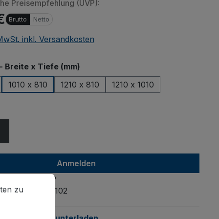
che Preisempfehlung (UVP):
€
Brutto
Netto
 MwSt. inkl. Versandkosten
Beim Abspiel
auswählen
- Breite x Tiefe (mm)
oder and
übermittelt
1010 x 810
1210 x 810
1210 x 1010
ählen
Anmelden
en zu können.
Mehr Informationen ...
4035694033399
ten zu
mmer:
zsw-870.102
anleitung:
Herunterladen