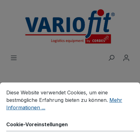
alt springen
Cookie-Voreinstellungen
Diese Website verwendet Cookies, um eine bestmögliche E
Diese Website verwendet Cookies, um eine
Produkte
Wagen
bestmögliche Erfahrung bieten zu können.
Mehr
Eurokasten-/Beistellwagen
Beistellwagen
Informationen ...
Beistellwagen mit 3
Cookie-Voreinstellungen
Holzböden