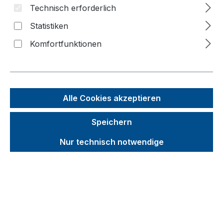
Technisch erforderlich
Bildergalerie überspringen
Statistiken
Komfortfunktionen
Alle Cookies akzeptieren
Speichern
Nur technisch notwendige
Unverbindliche Preisempfehlung (UVP):
386,60 €
Brutto
Netto
Preise inkl. MwSt. inkl. Versandkosten