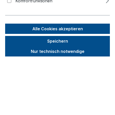
Komfortfunktionen
Bildergalerie überspringen
Alle Cookies akzeptieren
Speichern
Nur technisch notwendige
Unverbindliche Preisempfehlung (UVP):
51,75 €
Brutto
Netto
Preise inkl. MwSt. inkl. Versandkosten