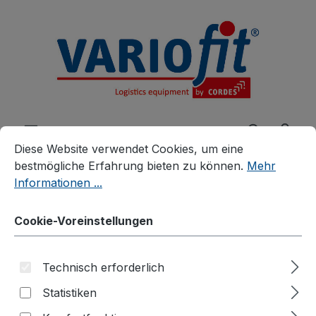
alt springen
Cookie-Voreinstellungen
Diese Website verwendet Cookies, um eine bestmögliche E
Diese Website verwendet Cookies, um eine
bestmögliche Erfahrung bieten zu können.
Mehr
Informationen ...
Produkte
Zubehör
Räder und Rollen
Cookie-Voreinstellungen
Rollen
Elektrisch leitfähige Vollgummirollen
Technisch erforderlich
Bockrolle
Statistiken