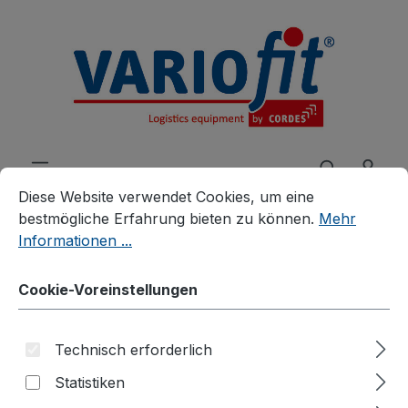
alt springen
Cookie-Voreinstellungen
Diese Website verwendet Cookies, um eine bestmögliche E
Diese Website verwendet Cookies, um eine
bestmögliche Erfahrung bieten zu können.
Mehr
Informationen ...
Produkte
Zubehör
Zusatzartikel
Cookie-Voreinstellungen
Zubehör für ESD Etagenwagen
Böden für ESD
Technisch erforderlich
Etagenwagen
Statistiken