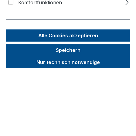
Komfortfunktionen
Bildergalerie überspringen
Alle Cookies akzeptieren
Speichern
Nur technisch notwendige
Unverbindliche Preisempfehlung (UVP):
121,99 €
Brutto
Netto
Preise inkl. MwSt. inkl. Versandkosten