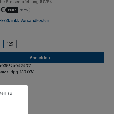
che Preisempfehlung (UVP):
 €
Brutto
Netto
 MwSt. inkl. Versandkosten
auswählen
125
Anmelden
4035694042407
mmer:
dpg-160.036
en zu können.
Mehr Informationen ...
ten zu