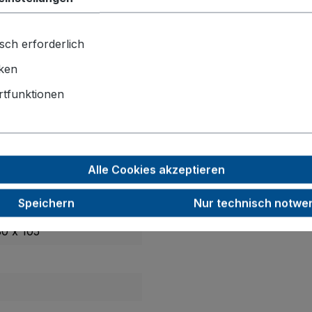
sch erforderlich
iken
tfunktionen
g
aus thermoplastischem Gummi auf Kunststofffelge und Prä
den- und Fußschutz
, hohe Tragfähigkeit, hohe Verschleiß
chsvolle industrielle Anwendungen.
Alle Cookies akzeptieren
Speichern
Nur technisch notwe
x 4 x 135
0 x 105