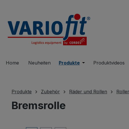
springen
Zur Hauptnavigation springen
Home
Neuheiten
Produkte
Öffne oder Schließe 
Produktvideos
Produkte
Zubehör
Räder und Rollen
Rolle
Bremsrolle