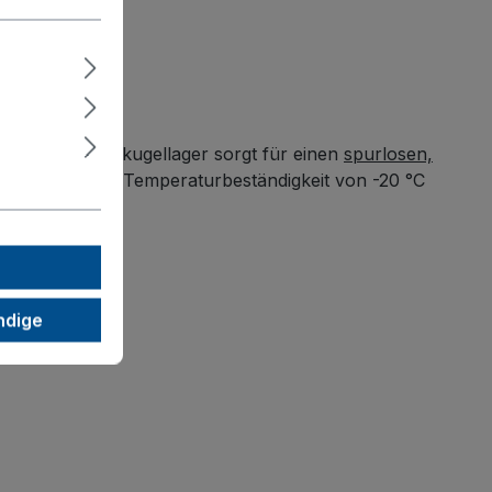
zisions-Rillenkugellager sorgt für einen
spurlosen,
festigkeit sowie Temperaturbeständigkeit von -20 °C
ndige