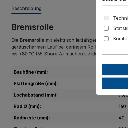
Beschreibung
Techni
Bremsrolle
Statist
Komfor
Die
Bremsrolle
mit elektrisch leitfähiger
ESD-Bereifun
geräuscharmen Lauf
bei geringem Rollwiderstand.
Fa
bis +80 °C (65 Shore A) machen sie ideal für anspru
Bauhöhe (mm):
195
Plattengröße (mm):
110 
Lochabstand (mm):
75/8
Rad Ø (mm):
160
Radbreite (mm):
40