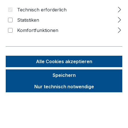
Siebdruckplatte
Technisch erforderlich
Statistiken
Bildergalerie überspringen
Komfortfunktionen
Alle Cookies akzeptieren
Speichern
Nur technisch notwendige
Unverbindliche Preisempfehlung (UVP):
601,38 €
Brutto
Netto