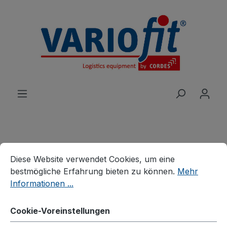
alt springen
Cookie-Voreinstellungen
Diese Website verwendet Cookies, um eine bestmögliche E
Produkte
Wagen
Systemwagen
Diese Website verwendet Cookies, um eine
Stahlrohr-Schiebebügelwagen
bestmögliche Erfahrung bieten zu können.
Mehr
Informationen ...
C+C Wagen mit 2
Ladeflächen aus
Cookie-Voreinstellungen