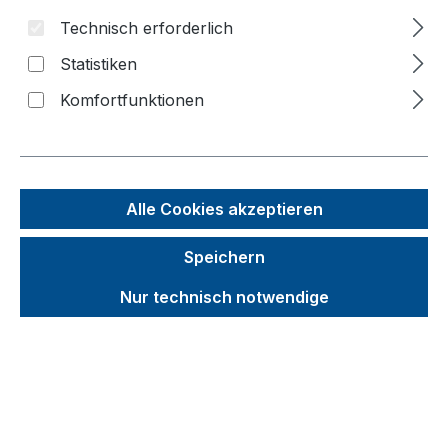
Technisch erforderlich
Bildergalerie überspringen
Statistiken
Komfortfunktionen
Alle Cookies akzeptieren
Speichern
Nur technisch notwendige
Unverbindliche Preisempfehlung (UVP):
369,91 €
Brutto
Netto
Preise inkl. MwSt. inkl. Versandkosten