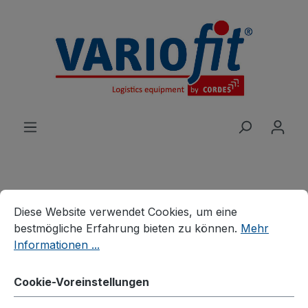
alt springen
Cookie-Voreinstellungen
Diese Website verwendet Cookies, um eine bestmögliche E
Produkte
Wagen
Systemwagen
Diese Website verwendet Cookies, um eine
Systemwagen mit Drahtwänden
bestmögliche Erfahrung bieten zu können.
Mehr
Informationen ...
Doppel-Stirnwandwagen
mit Draht
Cookie-Voreinstellungen