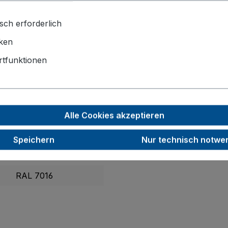
atentiertem EasySTOP-Bremssystem
und zwei Bockrollen – 
sch erforderlich
iken
1390 x 800 x 1015
tfunktionen
1200 x 800
200
40
Alle Cookies akzeptieren
500
Speichern
Nur technisch notwe
45,0
RAL 7016