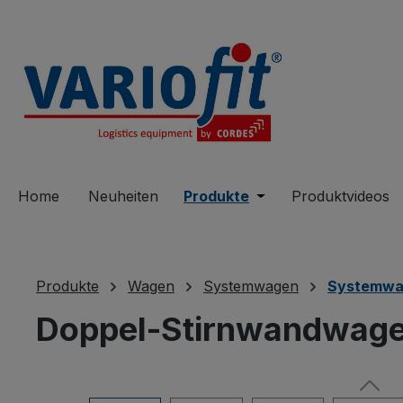
springen
Zur Hauptnavigation springen
Home
Neuheiten
Produkte
Öffne oder Schließe 
Produktvideos
Produkte
Wagen
Systemwagen
Systemwa
Doppel-Stirnwandwage