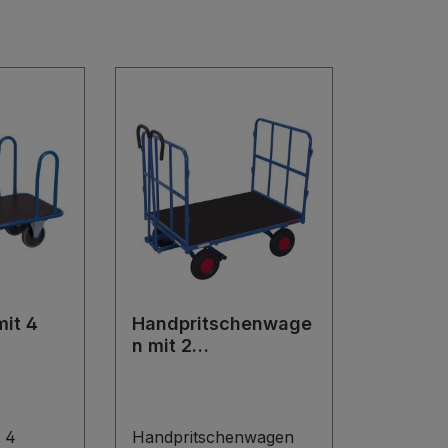
it 4
Handpritschenwage
n mit 2
Rohrgitterwänden
 4
Handpritschenwagen