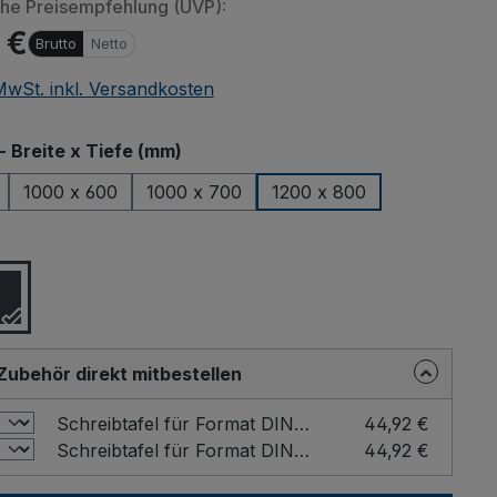
che Preisempfehlung (UVP):
 €
Brutto
Netto
 MwSt. inkl. Versandkosten
auswählen
- Breite x Tiefe (mm)
1000 x 600
1000 x 700
1200 x 800
ählen
Zubehör direkt mitbestellen
Schreibtafel für Format DIN A4 Farbe: Grau / Format: DIN A4 hoch
44,92 €
Schreibtafel für Format DIN A4 Farbe: Grau / Format: DIN A4 quer
44,92 €