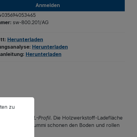
Anmelden
4035694053465
mmer:
sw-800.201/AG
tt:
Herunterladen
ungsanalyse:
Herunterladen
anleitung:
Herunterladen
en zu können.
Mehr Informationen ...
ten zu
im innovativen
L-Profil
. Die Holzwerkstoff-Ladefläche
rmoplastischem Gummi schonen den Boden und rollen