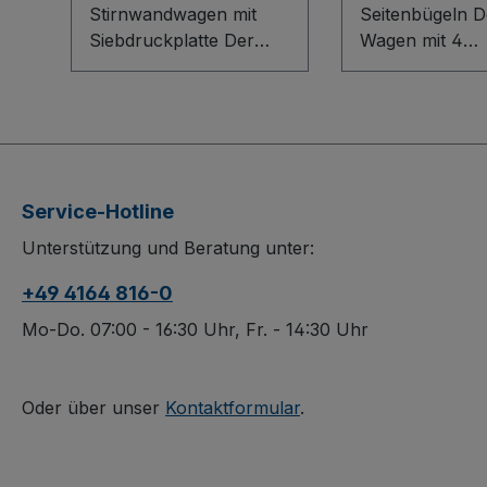
Stirnwandwagen mit
Seitenbügeln Der C+C
Siebdruckplatte Der
Wagen mit 4
Doppel-
Seitenbügeln ü
Stirnwandwagen mit
durch seine sta
Siebdruckplatte
Schweißkonstr
überzeugt durch ein
aus Stahl und 
robustes Baukasten-
robuste Ladefl
System mit innovativem
wasserfest ver
Service-Hotline
L-Profil. Wasserfest
Sperrholz mit
Unterstützung und Beratung unter:
verleimte Siebdruck-
rutschhemmen
Sperrholzplatten bieten
Siebdruck-Ober
+49 4164 816-0
eine rutschhemmende,
Die vier Seiten
dauerhaft
sorgen für sic
Mo-Do. 07:00 - 16:30 Uhr, Fr. - 14:30 Uhr
oberflächengeschützte
Transport, wäh
Ladefläche, schlag- und
dauerhaft
kratzfest im harten
oberflächenges
Oder über unser
Kontaktformular
.
Arbeitsalltag.
schlag- und kra
Elastikvollgummi-
Ausführung für
Bereifung auf
Lebensdauer st