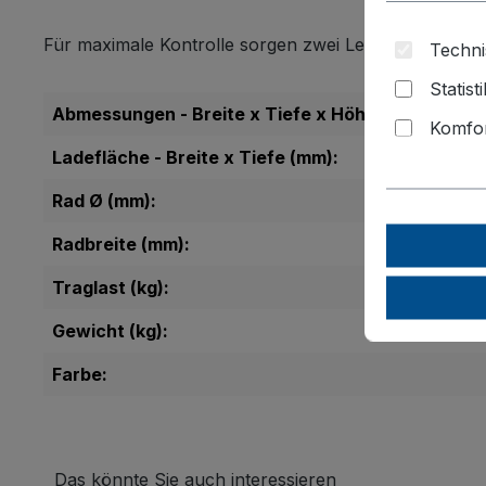
Für maximale Kontrolle sorgen zwei Lenkrollen mit
p
Techni
Statist
Abmessungen - Breite x Tiefe x Höhe (mm):
Komfor
Ladefläche - Breite x Tiefe (mm):
Rad Ø (mm):
Radbreite (mm):
Traglast (kg):
Gewicht (kg):
Farbe:
Das könnte Sie auch interessieren