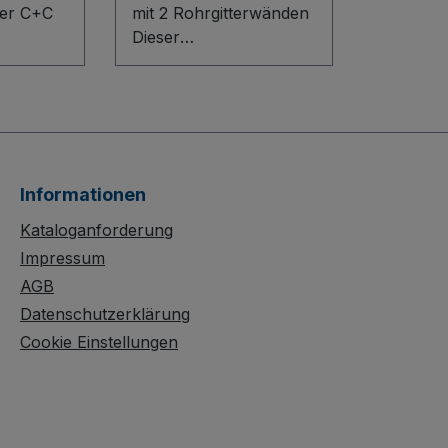
mit 2 Rohrgitterwänden
Dieser
berzeugt
Handpritschenwagen
bile
mit 2 Rohrgitterwänden
uktion
überzeugt durch
eine
robuste
äche aus
Stahlschweißkonstrukti
leimtem
on mit
Informationen
Sicherheitsreflektoren
der
und herausnehmbaren
Kataloganforderung
fläche.
Rohrgitterwänden
Impressum
bügel
(Höhe 750 mm). Die
AGB
heren
rutschhemmende
Datenschutzerklärung
rend die
Siebdruck-Ladefläche
Cookie Einstellungen
aus wasserfestem
chützte,
Sperrholz ist dauerhaft
tzfeste
schlag- und kratzfest
 lange
geschützt. Die Deichsel
eht.
mit Sicherheitshandgriff,