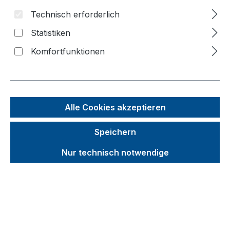
Technisch erforderlich
Bildergalerie überspringen
Statistiken
Komfortfunktionen
Alle Cookies akzeptieren
Speichern
Nur technisch notwendige
Unverbindliche Preisempfehlung (UVP):
383,32 €
Brutto
Netto
Preise inkl. MwSt. inkl. Versandkosten