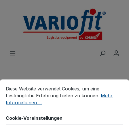
alt springen
Cookie-Voreinstellungen
Diese Website verwendet Cookies, um eine bestmögliche E
Produkte
Wagen
Systemwagen
Diese Website verwendet Cookies, um eine
Systemwagen mit Holzwänden
bestmögliche Erfahrung bieten zu können.
Mehr
Informationen ...
Doppel-Stirnwandwagen
mit Holz
Cookie-Voreinstellungen