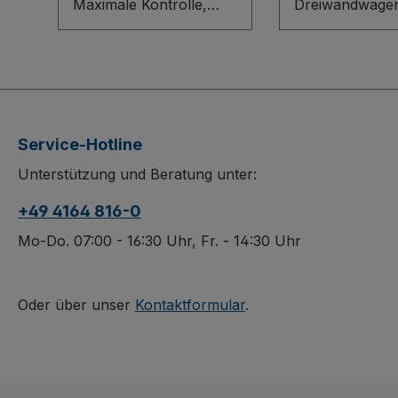
Maximale Kontrolle,
Dreiwandwagen
sichere Ladung, flexible
Holz vereint
Nutzung: Der
durchdachtes
Dreiwandwagen mit
Baukasten-Sys
Siebdruckplatte
robuster Ästhet
überzeugt durch sein
innovative L-Pro
robustes Baukasten-
Bodenkonstruk
Service-Hotline
System mit innovativem
die
Unterstützung und Beratung unter:
L-Profil für eine stabile
Holzwerkstoffp
Ladefläche. Stirn- und
für Stirn- und
+49 4164 816-0
Längswand bestehen
Längswand sor
aus wasserfest
Stabilität und S
Mo-Do. 07:00 - 16:30 Uhr, Fr. - 14:30 Uhr
verleimtem Sperrholz
Die 500 mm ho
mit rutschhemmender
herausnehmba
Siebdruckoberfläche.
Längswand erm
Oder über unser
Kontaktformular
.
Die 500 mm hohe,
flexibles Belad
herausnehmbare
Oberflächen si
Längswand ermöglicht
dauergeschützt
variable Beladung.
und kratzfest. 