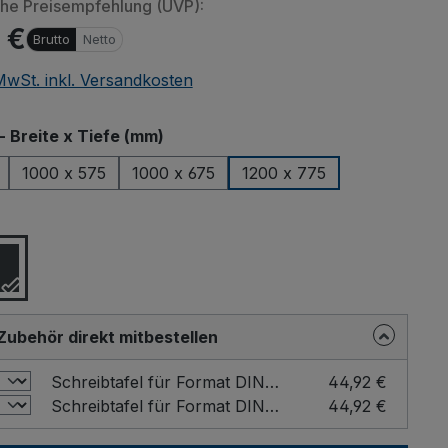
che Preisempfehlung (UVP):
 €
Brutto
Netto
 MwSt. inkl. Versandkosten
auswählen
- Breite x Tiefe (mm)
1000 x 575
1000 x 675
1200 x 775
n von eingebetteten Videos (YouTube, Vimeo oder andere Quellen
ählen
er übermittelt. Klicken Sie auf "Erlauben" um das Laden von Drittanbi
erlauben.
Einstellung merken und alle erlauben
Zubehör direkt mitbestellen
Schreibtafel für Format DIN A4 Farbe: Grau / Format: DIN A4 hoch
44,92 €
Schreibtafel für Format DIN A4 Farbe: Grau / Format: DIN A4 quer
44,92 €