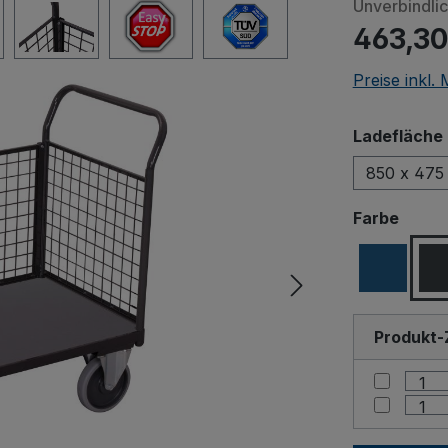
Unverbindli
463,30
Preise inkl.
Ladefläche 
850 x 475
Beim Abspiele
ausw
Farbe
an Drittanbiet
Produkt-