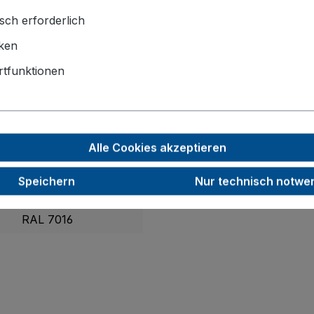
sch erforderlich
iken
1390 x 800 x 1015
tfunktionen
1200 x 775
200
40
Alle Cookies akzeptieren
500
Speichern
Nur technisch notwe
47,5
RAL 7016