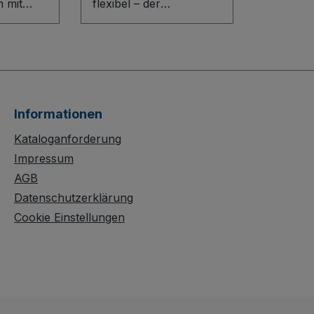
 mit
flexibel – der
Holzkastenwagen für
professionelle Einsätze.
tem mit
Die Bodenkonstruktion
ik. Die
mit innovativem L-Profil
fil-
sorgt für Stabilität,
tion und
während Stirn- und
Informationen
Längswände aus
latten
Holzwerkstoffplatte mit
Kataloganforderung
710 mm Höhe sicheren
Impressum
gen für
Halt bieten. Eine
AGB
chutz.
Längswand ist halb
Datenschutzerklärung
he,
abklappbar für
Cookie Einstellungen
re
komfortables Be- und
öglicht
Entladen. Die dauerhaft
en.
oberflächengeschützte,
nd
schlag- und kratzfeste
, schlag-
Ausführung garantiert
Die
lange Lebensdauer. Die