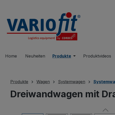
springen
Zur Hauptnavigation springen
Home
Neuheiten
Produkte
Öffne oder Schließe 
Produktvideos
Produkte
Wagen
Systemwagen
Systemwa
Dreiwandwagen mit Dr