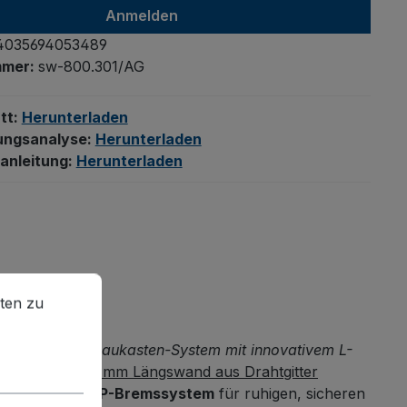
Anmelden
4035694053489
mmer:
sw-800.301/AG
tt:
Herunterladen
ungsanalyse:
Herunterladen
anleitung:
Herunterladen
en zu können.
Mehr Informationen ...
ten zu
talltag. Dank
Baukasten-System mit innovativem L-
nehmbare 500 mm Längswand aus Drahtgitter
ertem
EasySTOP-Bremssystem
für ruhigen, sicheren