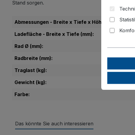
Stand sorgen.
Techni
Statist
Abmessungen - Breite x Tiefe x Höhe (mm):
Komfor
Ladefläche - Breite x Tiefe (mm):
Rad Ø (mm):
Radbreite (mm):
Traglast (kg):
Gewicht (kg):
Farbe:
Das könnte Sie auch interessieren