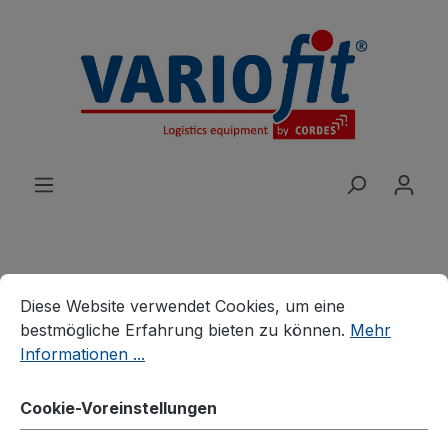
alt springen
Cookie-Voreinstellungen
Diese Website verwendet Cookies, um eine bestmögliche E
Produkte
Wagen
Systemwagen
Diese Website verwendet Cookies, um eine
Systemwagen mit Holzwänden
bestmögliche Erfahrung bieten zu können.
Mehr
Informationen ...
Dreiwandwagen mit Holz
Cookie-Voreinstellungen