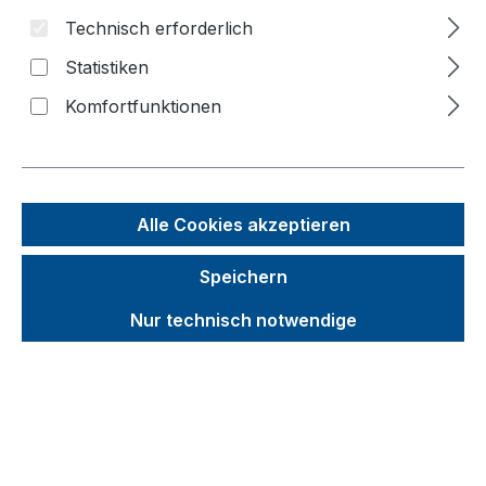
Bildergalerie überspringen
Technisch erforderlich
Statistiken
Komfortfunktionen
Alle Cookies akzeptieren
Speichern
Nur technisch notwendige
Unverbindliche Preisempfehlung (UVP):
434,89 €
Brutto
Netto
Preise inkl. MwSt. inkl. Versandkosten