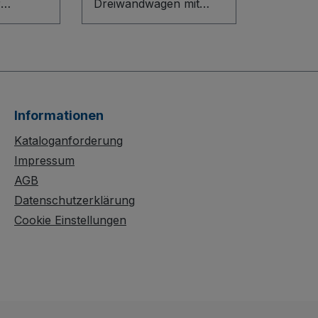
r
Dreiwandwagen mit
Holz vereint
gen fest
durchdachtes
erzeugt
Baukasten-System mit
bile
robuster Ästhetik. Die
truktion
innovative L-Profil-
tem
Bodenkonstruktion und
Informationen
ff. Hohe
die
ngswände
Holzwerkstoffplatten
Kataloganforderung
 halb
für Stirn- und
Impressum
Längswand sorgen für
AGB
 ein
Stabilität und Schutz.
Datenschutzerklärung
aft
Die 500 mm hohe,
Cookie Einstellungen
chützter
herausnehmbare
 für
Längswand ermöglicht
andling.
flexibles Beladen.
Rollen
Oberflächen sind
stischem
dauergeschützt, schlag-
und kratzfest. Die