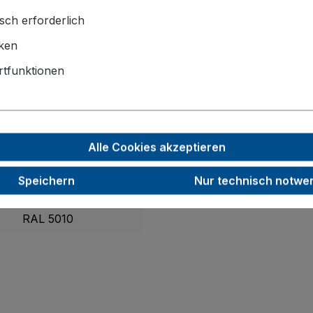
sch erforderlich
iken
2195 x 800 x 1015
tfunktionen
1995 x 765
200
50
Alle Cookies akzeptieren
1000
Speichern
Nur technisch notwe
80,5
RAL 5010