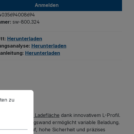
Anmelden
4035694008694
mmer:
sw-800.324
tt:
Herunterladen
ungsanalyse:
Herunterladen
anleitung:
Herunterladen
en zu können.
Mehr Informationen ...
ten zu
tet eine
stabile Ladefläche
dank innovativem L-Profil.
snehmbare Längswand ermöglicht variable Beladung.
ür ruhigen Lauf, hohe Sicherheit und präzises