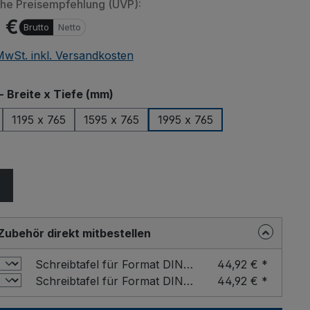
che Preisempfehlung (UVP):
1 €
Brutto
Netto
 MwSt. inkl. Versandkosten
auswählen
- Breite x Tiefe (mm)
1195 x 765
1595 x 765
1995 x 765
ählen
Zubehör direkt mitbestellen
Schreibtafel für Format DIN A4 Farbe: Buche / Format: DIN A4 hoch
44,92 € *
Schreibtafel für Format DIN A4 Farbe: Buche / Format: DIN A4 quer
44,92 € *