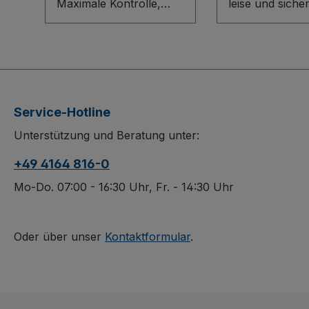
Maximale Kontrolle,
leise und siche
hohe Belastung und
unterwegs: Der
sichere Handhabung:
Blechkastenwa
Der Dreiwandwagen mit
verschweißt üb
senkrechten Streben
durch seine sta
überzeugt durch sein
Stahlblechkons
Baukasten-System, eine
mit waagerech
Service-Hotline
stabile
Rohrschiebegri
Unterstützung und Beratung unter:
Stahlschweißkonstrukti
Stirn- und Lä
on und einen
(810 mm), eine
+49 4164 816-0
wasserfest verleimten
abklappbare
Sperrholzboden mit
Längswand und
Mo-Do. 07:00 - 16:30 Uhr, Fr. - 14:30 Uhr
rutschhemmender
offener, dauerh
Siebdruckoberfläche.
oberflächenges
Stirn- und Längswände
Aufbau sorgen
Oder über unser
Kontaktformular
.
(800 mm) bieten
komfortables H
sicheren Halt, die
Die spurlosen 
Längswand ist
aus thermopla
herausnehmbar. Die
Gummi auf