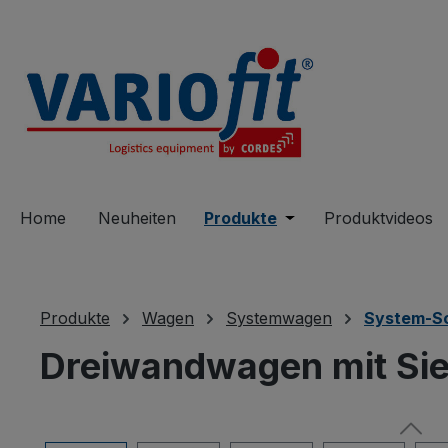
springen
Zur Hauptnavigation springen
Home
Neuheiten
Produkte
Öffne oder Schließe 
Produktvideos
Produkte
Wagen
Systemwagen
System-S
Dreiwandwagen mit Sie