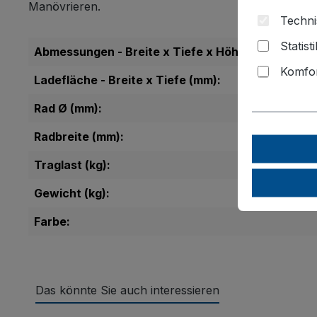
Manövrieren.
Techni
Statist
Abmessungen - Breite x Tiefe x Höhe (mm):
Komfor
Ladefläche - Breite x Tiefe (mm):
Rad Ø (mm):
Radbreite (mm):
Traglast (kg):
Gewicht (kg):
Farbe:
Das könnte Sie auch interessieren