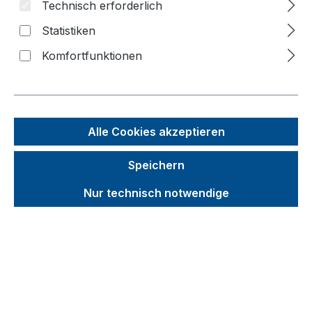
Technisch erforderlich
Statistiken
Bildergalerie überspringen
Komfortfunktionen
f
n
Alle Cookies akzeptieren
Speichern
Nur technisch notwendige
Unverbindliche Preisempfehlung (UVP):
2.630,22 €
Brutto
Netto
Preise inkl. MwSt. inkl. Versandkosten