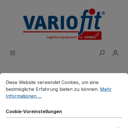
alt springen
Cookie-Voreinstellungen
Diese Website verwendet Cookies, um eine bestmögliche E
Diese Website verwendet Cookies, um eine
Produkte
Wagen
Etagen-/Paketwagen
bestmögliche Erfahrung bieten zu können.
Mehr
Drahtgitter-Etagenwagen
Informationen ...
ESD Etagenwagen fest
Cookie-Voreinstellungen
verschweißt