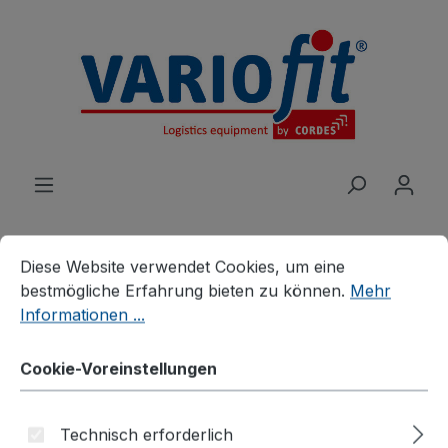
alt springen
Cookie-Voreinstellungen
Diese Website verwendet Cookies, um eine bestmögliche E
Diese Website verwendet Cookies, um eine
bestmögliche Erfahrung bieten zu können.
Mehr
Produkte
Wagen
ESD Wagen
Informationen ...
ESD Materialständer
ESD Materialständer,
Cookie-Voreinstellungen
einseitig neigbar
Technisch erforderlich