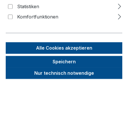
Statistiken
Bildergalerie überspringen
Komfortfunktionen
Alle Cookies akzeptieren
Speichern
Nur technisch notwendige
Unverbindliche Preisempfehlung (UVP):
640,11 €
Brutto
Netto
Preise inkl. MwSt. inkl. Versandkosten