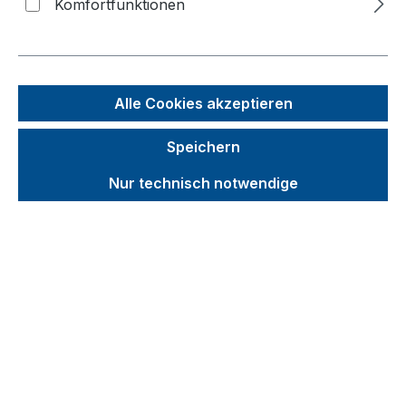
Komfortfunktionen
Bildergalerie überspringen
Alle Cookies akzeptieren
Speichern
Nur technisch notwendige
Unverbindliche Preisempfehlung (UVP):
221,03 €
Brutto
Netto
Preise inkl. MwSt. inkl. Versandkosten