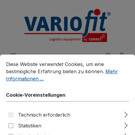
alt springen
Cookie-Voreinstellungen
Diese Website verwendet Cookies, um eine bestmögliche E
Diese Website verwendet Cookies, um eine
bestmögliche Erfahrung bieten zu können.
Mehr
Informationen ...
Produkte
Zubehör
Zusatzartikel
Cookie-Voreinstellungen
Zubehör für Reifenhandling
Etage für
Technisch erforderlich
Reifenwagen-/Regal
Statistiken