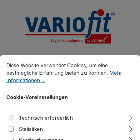
alt springen
Cookie-Voreinstellungen
Diese Website verwendet Cookies, um eine bestmögliche E
Diese Website verwendet Cookies, um eine
bestmögliche Erfahrung bieten zu können.
Mehr
Informationen ...
Produkte
Zubehör
Zusatzartikel
Cookie-Voreinstellungen
Zubehör für verzinkte Kommissionierwagen
Etagenboden einhängbar
Technisch erforderlich
aus Drahtgitter mit
Statistiken