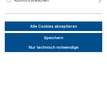
Scannerleiste
Komfortfunktionen
Bildergalerie überspringen
Alle Cookies akzeptieren
Speichern
Nur technisch notwendige
Unverbindliche Preisempfehlung (UVP):
160,98 €
Brutto
Netto
Preise inkl. MwSt. inkl. Versandkosten