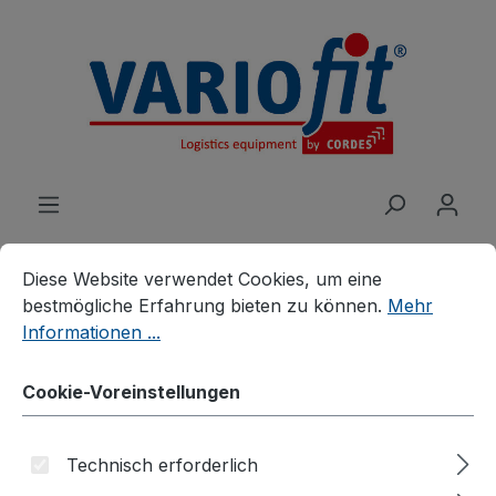
alt springen
Cookie-Voreinstellungen
Diese Website verwendet Cookies, um eine bestmögliche E
Diese Website verwendet Cookies, um eine
bestmögliche Erfahrung bieten zu können.
Mehr
Informationen ...
Produkte
Wagen
Etagen-/Paketwagen
Zinkblech-Etagenwagen
Cookie-Voreinstellungen
Etagenwagen fest
verschweißt
Technisch erforderlich