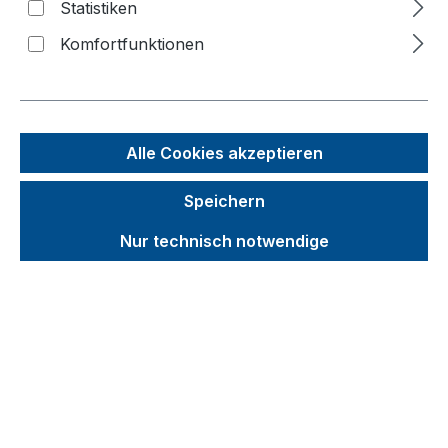
Statistiken
Komfortfunktionen
Bildergalerie überspringen
f
n
Alle Cookies akzeptieren
Speichern
Nur technisch notwendige
Unverbindliche Preisempfehlung (UVP):
1.841,80 €
Brutto
Netto
Preise inkl. MwSt. inkl. Versandkosten