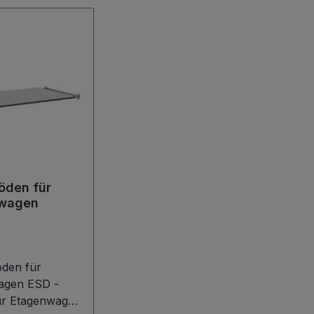
öden für
wagen
öden für
agen ESD -
ür Etagenwagen