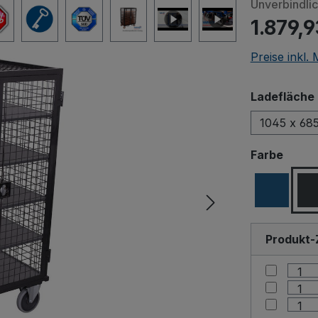
Unverbindli
1.879,9
Preise inkl.
Ladefläche 
1045 x 68
Beim Abspiele
ausw
Farbe
an Drittanbiet
Produkt-