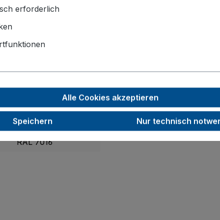
sch erforderlich
1315 x 830 x 1810
iken
1245 x 785
tfunktionen
200
40
Alle Cookies akzeptieren
500
Speichern
Nur technisch notwe
140,0
RAL 7016