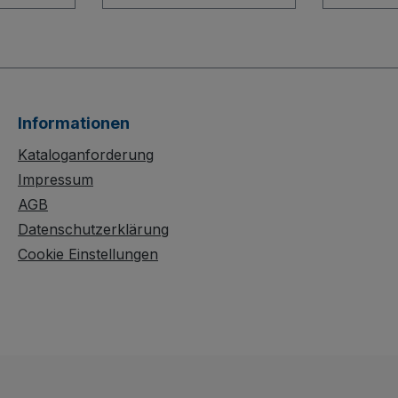
sten-
Ladefläche überzeugt
bieten s
ilem L-
durch eine robuste
elektrost
ebegriff
Schweißkonstruktion
Ableitun
bten,
aus Stahl und eine
Stabilität
Bodenkonstruktion mit
empfindl
ngen.
innovativem L-Profil.
Der 15 m
Informationen
-Böden,
Die bündig eingelegte
elektrisc
el
Holzwerkstoff-
Dekorspa
Kataloganforderung
Ladefläche ist dauerhaft
Boden in 
Impressum
m 120-
oberflächengeschützt,
bündig i
AGB
d
schlag- und kratzfest.
Winkelst
Datenschutzerklärung
rnwände
Abschließbare
Inkludier
Cookie Einstellungen
dnung
Schubladen mit
Winkelpr
 Die
Gleitführung (25 kg
ermöglic
Traglast) sorgen für
Einhänge
chützte,
Ordnung, während
Traglast
tzfeste
spurlose Räder mit
Boden f
ird durch
Faden- und Fußschutz
zuverläs
de Räder
und das patentierte
im Arbeit