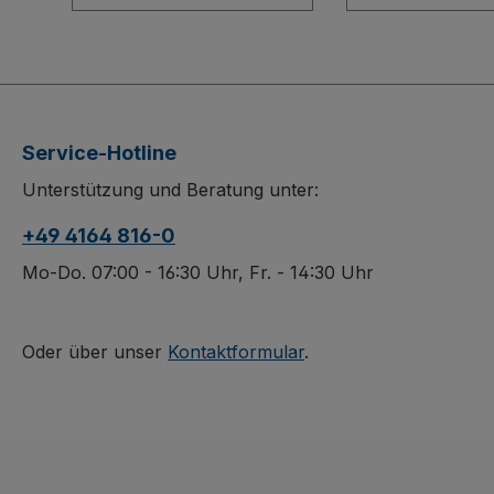
flexibles Baukasten-
flexibles Bauka
System mit robuster
System mit stab
Bodenkonstruktion und
Profil-Rohrschi
innovativem L-Profil-
und verschrau
Rohrschiebegriff. Zwei
verzinkten
verzinkte
Verbindungssta
Service-Hotline
Verbindungsstangen
Holzwerkstoff
Unterstützung und Beratung unter:
sorgen für Stabilität,
optional variab
Holzböden und
einsetzbare
+49 4164 816-0
optionale Einlegeböden
Einlegeböden i
im 120-mm-Raster
mm-Raster un
Mo-Do. 07:00 - 16:30 Uhr, Fr. - 14:30 Uhr
bieten variable
vergitterte Sti
Nutzung. Vergitterte
sorgen für Or
Stirn- und Längswände,
und Sicherheit.
Oder über unser
Kontaktformular
.
spurlose
dauerhaft
Gummibereifung mit
oberflächenges
Faden- und Fußschutz
schlag- und kra
sowie das patentierte
Konstruktion w
EasySTOP-
spurlos laufen