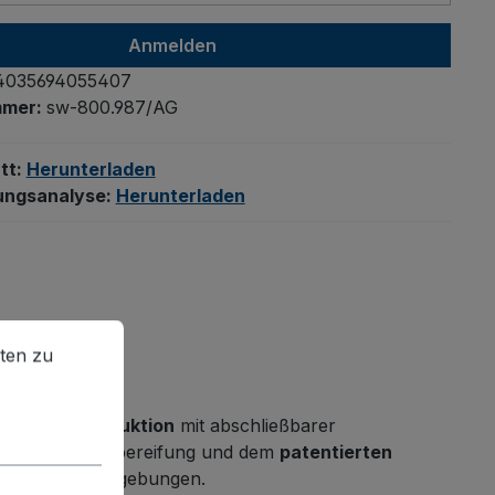
Anmelden
4035694055407
mmer:
sw-800.987/AG
tt:
Herunterladen
ungsanalyse:
Herunterladen
en zu können.
Mehr Informationen ...
ten zu
te
Stahlkonstruktion
mit abschließbarer
urloser Gummibereifung und dem
patentierten
- und Logistikumgebungen.