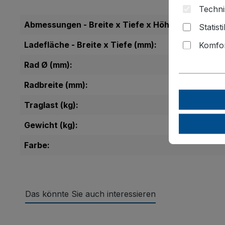
Techni
Abmessungen - Breite x Tiefe x Höhe (mm):
Statist
Ladefläche - Breite x Tiefe (mm):
Komfor
Rad Ø (mm):
Radbreite (mm):
Traglast (kg):
Gewicht (kg):
Farbe:
Das könnte Sie auch interessieren
Produktgalerie überspringen