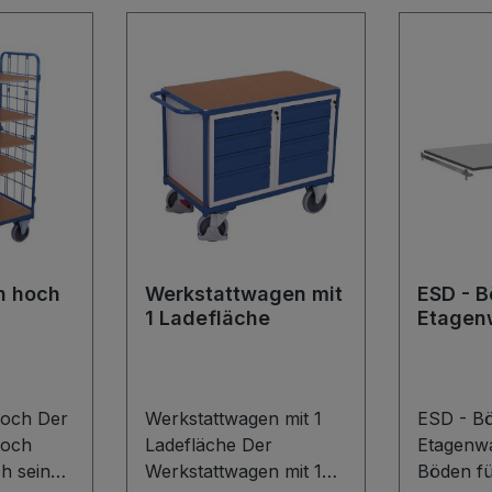
n hoch
Werkstattwagen mit
ESD - B
1 Ladefläche
Etagen
och Der
Werkstattwagen mit 1
ESD - B
hoch
Ladefläche Der
Etagenw
h sein
Werkstattwagen mit 1
Böden f