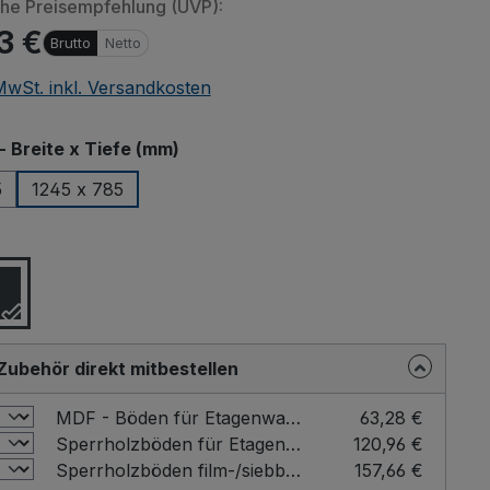
che Preisempfehlung (UVP):
3 €
Brutto
Netto
 MwSt. inkl. Versandkosten
auswählen
- Breite x Tiefe (mm)
5
1245 x 785
n von eingebetteten Videos (YouTube, Vimeo oder andere Quellen
ählen
er übermittelt. Klicken Sie auf "Erlauben" um das Laden von Drittanbi
erlauben.
Einstellung merken und alle erlauben
Zubehör direkt mitbestellen
MDF - Böden für Etagenwagen Farbe: Grau / für Ladefläche - Breite x Tiefe (mm): 1245 x 785
63,28 €
Sperrholzböden für Etagenwagen für Ladefläche - Breite x Tiefe (mm): 1245 x 785
120,96 €
Sperrholzböden film-/siebbeschichtet für Etagenwagen für Ladefläche - Breite x Tiefe (mm): 1245 x 785
157,66 €