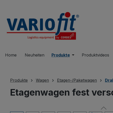
springen
Zur Hauptnavigation springen
Home
Neuheiten
Produkte
Öffne oder Schließe 
Produktvideos
Produkte
Wagen
Etagen-/Paketwagen
Dra
Etagenwagen fest vers