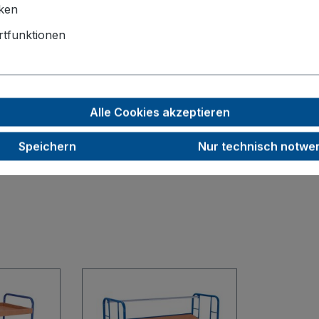
1000 x 600
iken
160
tfunktionen
40
250
Alle Cookies akzeptieren
56,5
Speichern
Nur technisch notwe
RAL 7016