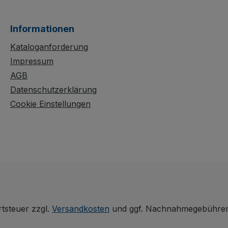
atten.
Die robusten
en,
Holzwerkstoff-
Informationen
Ladeflächen lassen sich
ren
im Raster von 120 mm
Kataloganforderung
5 mm
waagerecht oder mit 15°
Impressum
 mm
Neigung einhängen.
AGB
ten
Längsseitige Ränder
Datenschutzerklärung
lität. Die
von 15 mm sichern Ihr
Cookie Einstellungen
Ladegut zuverlässig. Ein
chützte,
fest verschweißter
tzfeste
Rohrschiebegriff und
rgt für
die dauerhaft
tät. Die
oberflächengeschützte,
“
schlag- und kratzfeste
fung aus
Konstruktion sorgen für
chem
professionelle
Langlebigkeit im
rtsteuer zzgl.
Versandkosten
und ggf. Nachnahmegebühren,
 mit
täglichen Einsatz. Die