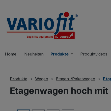
springen
Zur Hauptnavigation springen
Home
Neuheiten
Produkte
Öffne oder Schließe 
Produktvideos
Produkte
Wagen
Etagen-/Paketwagen
Eta
Etagenwagen hoch mit