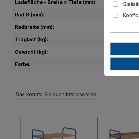
Ladefläche - Breite x Tiefe (mm):
Statist
Rad Ø (mm):
Komfor
Radbreite (mm):
Traglast (kg):
Gewicht (kg):
Farbe:
Das könnte Sie auch interessieren
Produktgalerie überspringen