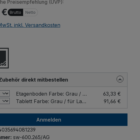
che Preisempfehlung (UVP):
 €
Brutto
Netto
 MwSt. inkl. Versandkosten
Beim Abspielen 
(YouTube, Vimeo o
ählen
Daten an Drittanbiet
"Erlauben" um das L
z
Einstellung
Zubehör direkt mitbestellen
Etagenboden Farbe: Grau / für Ladefläche - Breite x Tiefe (mm): 1000 x 600
63,33 €
Tablett Farbe: Grau / für Ladefläche - Breite x Tiefe (mm): 1000 x 600
91,66 €
Anmelden
4035694081239
mmer:
sw-600.265/AG