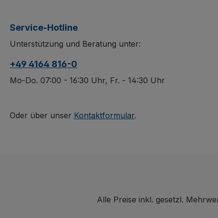
aus
Holzwerkstoffpl
Holzwerkstoffplatten
Die einhängbar
Service-Hotline
zum einfachen
variabel
Unterstützung und Beratung unter:
Einhängen. Die
herausnehmba
dauerhaft
Tabletts mit 4
+49 4164 816-0
oberflächengeschützte
Innen- und 60
n Flächen sind schlag-
Außenhöhe bie
Mo-Do. 07:00 - 16:30 Uhr, Fr. - 14:30 Uhr
und kratzfest. Spurlos
maximale Flexibi
laufende Bereifung aus
dauerhaft
thermoplastischem
oberflächenges
Oder über unser
Kontaktformular
.
Gummi mit Faden- und
schlag- und kra
Fußschutz sorgt für
Konstruktion so
leises,
langlebige Quali
bodenschonendes
graue, „spurlos
Fahren. Zwei
laufende Berei
Lenkrollen mit
thermoplastis
patentiertem
Gummi auf
Alle Preise inkl. gesetzl. Mehrwe
EasySTOP-
Kunststofffelge