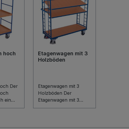
n hoch
Etagenwagen mit 3
Holzböden
och Der
Etagenwagen mit 3
hoch
Holzböden Der
h ein
Etagenwagen mit 3
sten-
Holzböden überzeugt
ovativem
durch ein flexibles
 und
Baukasten-System mit
tts aus
innovativem L-Profil.