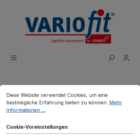
alt springen
Cookie-Voreinstellungen
Diese Website verwendet Cookies, um eine bestmögliche E
Produkte
Wagen
Etagen-/Paketwagen
Diese Website verwendet Cookies, um eine
Etagenwagen mit klappbaren Böden
bestmögliche Erfahrung bieten zu können.
Mehr
Informationen ...
Etagenwagen, hoch mit
klappbaren Etagenböden
Cookie-Voreinstellungen