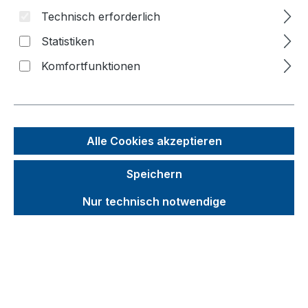
Technisch erforderlich
Bildergalerie überspringen
Statistiken
Komfortfunktionen
Alle Cookies akzeptieren
Speichern
Nur technisch notwendige
Unverbindliche Preisempfehlung (UVP):
887,44 €
Brutto
Netto
Preise inkl. MwSt. inkl. Versandkosten