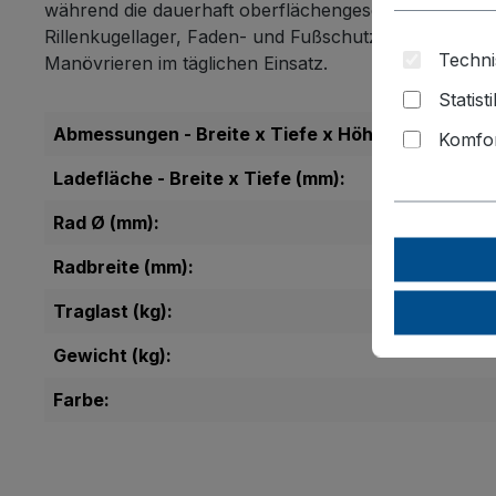
während die dauerhaft oberflächengeschützte, schlag
Rillenkugellager, Faden- und Fußschutz sowie 2 Lenk
Techni
Manövrieren im täglichen Einsatz.
Statist
Abmessungen - Breite x Tiefe x Höhe (mm):
Komfor
Ladefläche - Breite x Tiefe (mm):
Rad Ø (mm):
Radbreite (mm):
Traglast (kg):
Gewicht (kg):
Farbe: