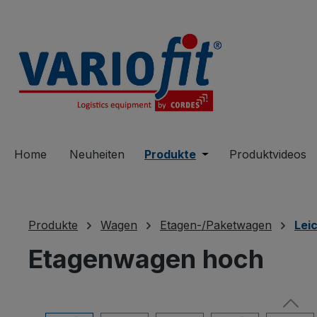
springen
Zur Hauptnavigation springen
Home
Neuheiten
Produkte
Öffne oder Schließe 
Produktvideos
Produkte
Wagen
Etagen-/Paketwagen
Lei
Etagenwagen hoch