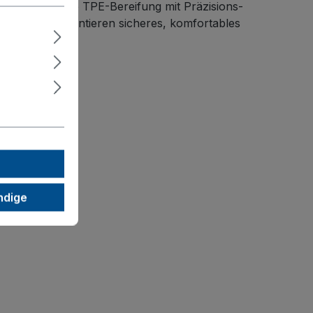
steht. Spurlose TPE-Bereifung mit Präzisions-
ockrollen garantieren sicheres, komfortables
ndige