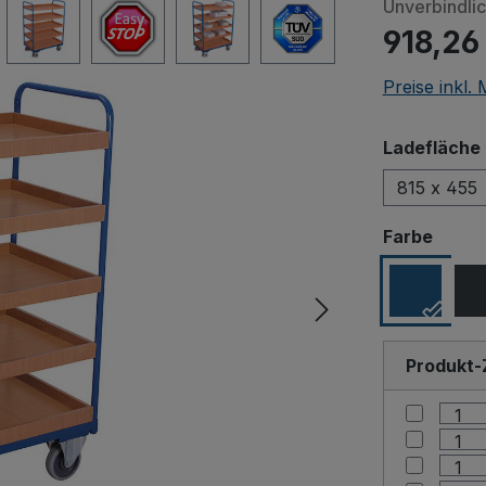
Unverbindli
918,26
Preise inkl.
Ladefläche 
815 x 455
Beim Abspiele
ausw
Farbe
an Drittanbiet
Produkt-