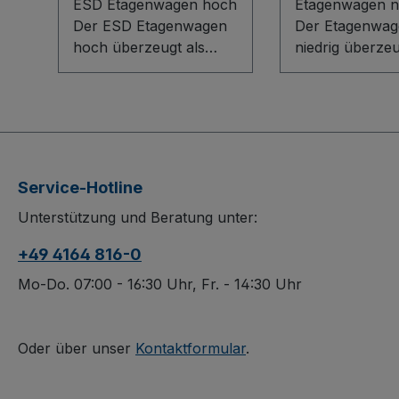
ESD Etagenwagen hoch
Etagenwagen ni
Der ESD Etagenwagen
Der Etagenwag
hoch überzeugt als
niedrig überze
flexibles Baukasten-
sein flexibles
System in elektrisch
Baukasten-Sys
leitfähiger Ausführung.
innovativem L-P
Die lichtgrauen
Boden und rob
Ladeflächen aus
Tabletts aus
leitfähigen
Holzwerkstoffpl
Service-Hotline
Dekorspanplatten sind
Die Tabletts sin
Unterstützung und Beratung unter:
bündig im
einfach einhän
Winkelstahlrahmen
variabel
+49 4164 816-0
eingelegt,
herausnehmba
herausnehmbar und
dank dauerhaft
Mo-Do. 07:00 - 16:30 Uhr, Fr. - 14:30 Uhr
variabel einsetzbar. Die
geschützter Ob
dauerhaft
schlag- und kra
oberflächengeschützte,
Spurlose Rolle
Oder über unser
Kontaktformular
.
schlag- und kratzfeste
thermoplastis
Konstruktion sorgt für
Gummi mit Fad