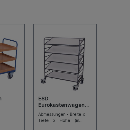
n
ESD
Eurokastenwagen
mit 5 ESD Böden
Abmessungen - Breite x
Tiefe x Höhe (mm):
1350 x 665 x 1700
|