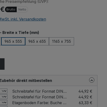
che Preisempfehlung (UVP):
 €
Brutto
Netto
 MwSt. inkl. Versandkosten
auswählen
- Breite x Tiefe (mm)
965 x 555
965 x 655
1165 x 755
n von eingebetteten Videos (YouTube, Vimeo oder andere Quellen
ählen
er übermittelt. Klicken Sie auf "Erlauben" um das Laden von Drittanbi
erlauben.
Einstellung merken und alle erlauben
Zubehör direkt mitbestellen
Schreibtafel für Format DIN A4 Farbe: Buche / Format: DIN A4 hoch
44,92 €
Schreibtafel für Format DIN A4 Farbe: Buche / Format: DIN A4 quer
44,92 €
Etagenboden Farbe: Buche / für Ladefläche - Breite x Tiefe (mm): 1000 x 600
63,33 €