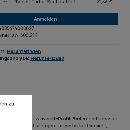
Tablett Farbe: Buche / für Ladefläche - Breite x Tiefe (mm): 1000 x 600
91,66 €
Anmelden
4035694000827
mmer:
sw-600.214
tt:
Herunterladen
ungsanalyse:
Herunterladen
en zu können.
Mehr Informationen ...
ten zu
-System
mit innovativem
L-Profil-Boden
und robusten
mbaren Tabletts sorgen für perfekte Übersicht,