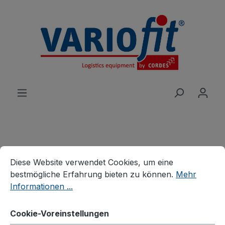
alt springen
Cookie-Voreinstellungen
Produkte
Wagen
Etagen-/Paketwagen
Diese Website verwendet Cookies, um eine bestmögliche E
Diese Website verwendet Cookies, um eine
Etagenwagen
bestmögliche Erfahrung bieten zu können.
Mehr
Etagenwagen hoch
Informationen ...
Cookie-Voreinstellungen