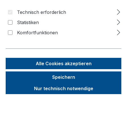
Bildergalerie überspringen
Technisch erforderlich
Statistiken
Komfortfunktionen
Alle Cookies akzeptieren
Speichern
Nur technisch notwendige
Unverbindliche Preisempfehlung (UVP):
695,02 €
Brutto
Netto
Preise inkl. MwSt. inkl. Versandkosten