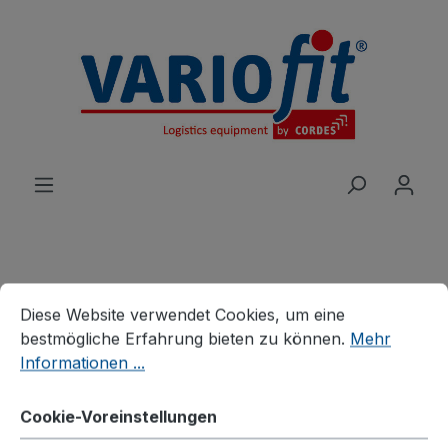
alt springen
Cookie-Voreinstellungen
Diese Website verwendet Cookies, um eine bestmögliche E
Produkte
Wagen
Etagen-/Paketwagen
Diese Website verwendet Cookies, um eine
Leichte Etagenwagen
bestmögliche Erfahrung bieten zu können.
Mehr
Informationen ...
Etagenwagen hoch
Cookie-Voreinstellungen