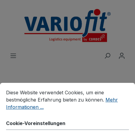
alt springen
Cookie-Voreinstellungen
Diese Website verwendet Cookies, um eine bestmögliche E
Produkte
Wagen
Etagen-/Paketwagen
Diese Website verwendet Cookies, um eine
Etagenwagen, neigbare Böden
bestmögliche Erfahrung bieten zu können.
Mehr
Informationen ...
Etagenwagen mit 2
Drahtgitterböden
Cookie-Voreinstellungen