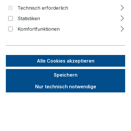
Technisch erforderlich
Bildergalerie überspringen
Statistiken
Komfortfunktionen
Alle Cookies akzeptieren
Speichern
Nur technisch notwendige
Unverbindliche Preisempfehlung (UVP):
673,72 €
Brutto
Netto
Preise inkl. MwSt. inkl. Versandkosten