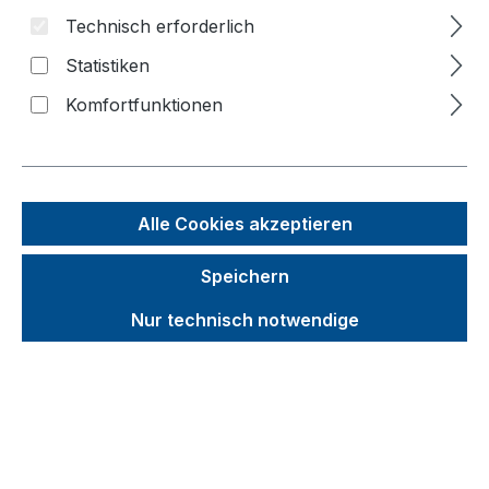
Technisch erforderlich
Bildergalerie überspringen
Statistiken
Komfortfunktionen
Alle Cookies akzeptieren
Speichern
Nur technisch notwendige
Unverbindliche Preisempfehlung (UVP):
831,94 €
Brutto
Netto
Preise inkl. MwSt. inkl. Versandkosten