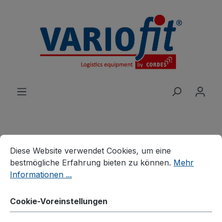
alt springen
Cookie-Voreinstellungen
Diese Website verwendet Cookies, um eine bestmögliche E
Produkte
Wagen
Etagen-/Paketwagen
Diese Website verwendet Cookies, um eine
Etagenwagen, neigbare Böden
bestmögliche Erfahrung bieten zu können.
Mehr
Informationen ...
Etagenwagen mit 3
Drahtgitterböden
Cookie-Voreinstellungen