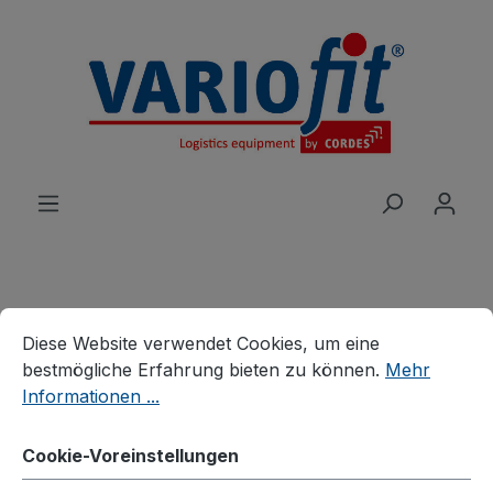
alt springen
Cookie-Voreinstellungen
Diese Website verwendet Cookies, um eine bestmögliche E
Produkte
Wagen
Etagen-/Paketwagen
Diese Website verwendet Cookies, um eine
Leichte Etagenwagen
bestmögliche Erfahrung bieten zu können.
Mehr
Informationen ...
Etagenwagen niedrig
Cookie-Voreinstellungen