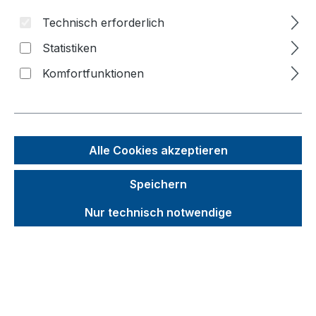
Bildergalerie überspringen
Technisch erforderlich
Statistiken
Komfortfunktionen
Alle Cookies akzeptieren
Speichern
Nur technisch notwendige
Unverbindliche Preisempfehlung (UVP):
373,27 €
Brutto
Netto
Preise inkl. MwSt. inkl. Versandkosten