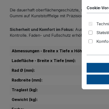
Cookie-Vor
Die dauerhaft oberflächengeschützte, schlag- und kra
Gummi auf Kunststofffelge mit Präzisions-Rillenkugel
Techni
Sicherheit und Komfort im Fokus:
Ausgestattet mit 2
Statist
Kontrolle. Faden- und Fußschutz erhöhen zusätzlich di
Komfor
Abmessungen - Breite x Tiefe x Höhe (mm):
Ladefläche - Breite x Tiefe (mm):
Rad Ø (mm):
Radbreite (mm):
Traglast (kg):
Gewicht (kg):