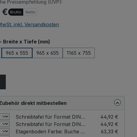
che Preisempfehlung (UVP):
 €
Brutto
Netto
 MwSt. inkl. Versandkosten
auswählen
- Breite x Tiefe (mm)
965 x 555
965 x 655
1165 x 755
n von eingebetteten Videos (YouTube, Vimeo oder andere Quellen
ählen
er übermittelt. Klicken Sie auf "Erlauben" um das Laden von Drittanbi
erlauben.
Einstellung merken und alle erlauben
Zubehör direkt mitbestellen
Schreibtafel für Format DIN A4 Farbe: Buche / Format: DIN A4 hoch
44,92 €
Schreibtafel für Format DIN A4 Farbe: Buche / Format: DIN A4 quer
44,92 €
Etagenboden Farbe: Buche / für Ladefläche - Breite x Tiefe (mm): 1000 x 600
63,33 €