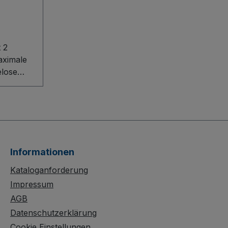
 2
lose
 2
berzeugt
ibles
tem mit
Informationen
ion im
ofil.
Kataloganforderung
latten
Impressum
em Rand
AGB
Datenschutzerklärung
 während
Cookie Einstellungen