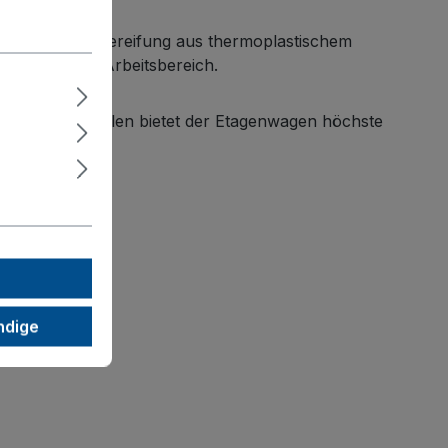
ank spurloser Bereifung aus thermoplastischem
 durch jeden Arbeitsbereich.
und 2 Bockrollen bietet der Etagenwagen höchste
atz.
ndige