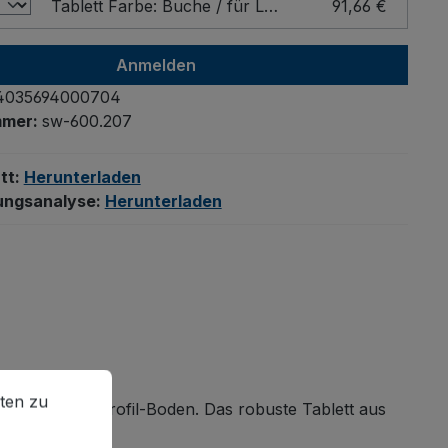
Tablett Farbe: Buche / für Ladefläche - Breite x Tiefe (mm): 1000 x 600
91,66 €
Anmelden
4035694000704
mmer:
sw-600.207
tt:
Herunterladen
ungsanalyse:
Herunterladen
en zu können.
Mehr Informationen ...
ten zu
nnovativem L-Profil-Boden. Das robuste Tablett aus
nhöhe.