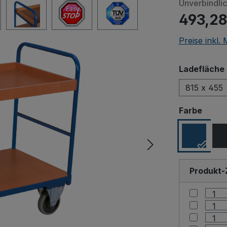
Unverbindli
493,28
Preise inkl.
Ladefläche 
815 x 455
Beim Abspiele
ausw
Farbe
an Drittanbiet
Produkt-