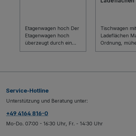
Ladeflächen
Etagenwagen hoch Der
Tischwagen mit
Etagenwagen hoch
Ladeflächen Maximale
überzeugt durch ein
Ordnung, mühe
flexibles Baukasten-
Mobilität: Der
System mit innovativem
Tischwagen mit
L-Profil-Boden und
Ladeflächen ü
robusten Etagenböden
durch sein flex
aus
Baukasten-Sys
Holzwerkstoffplatten
robuster
Service-Hotline
zum einfachen
Bodenkonstrukt
Unterstützung und Beratung unter:
Einhängen. Die
innovativen L-Pr
dauerhaft
Holzwerkstoffp
+49 4164 816-0
oberflächengeschützte
mit 15 mm hoh
n Flächen sind schlag-
schützen Ihr
Mo-Do. 07:00 - 16:30 Uhr, Fr. - 14:30 Uhr
und kratzfest. Spurlos
Transportgut,