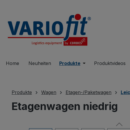
springen
Zur Hauptnavigation springen
Home
Neuheiten
Produkte
Öffne oder Schließe 
Produktvideos
Produkte
Wagen
Etagen-/Paketwagen
Lei
Etagenwagen niedrig