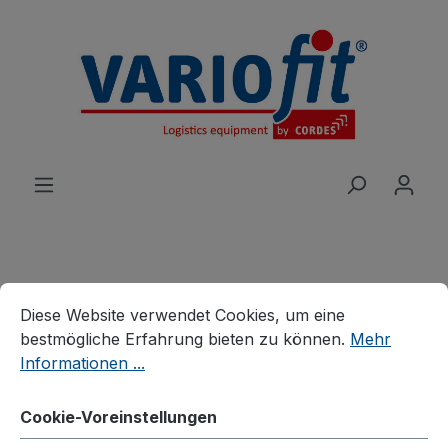
alt springen
Cookie-Voreinstellungen
Diese Website verwendet Cookies, um eine bestmögliche E
Produkte
Wagen
Etagen-/Paketwagen
Diese Website verwendet Cookies, um eine
Etagenwagen
bestmögliche Erfahrung bieten zu können.
Mehr
Informationen ...
Etagenwagen niedrig
Cookie-Voreinstellungen