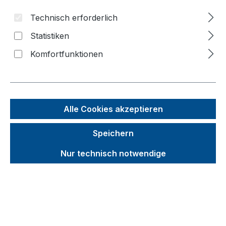
Bildergalerie überspringen
Technisch erforderlich
Statistiken
Komfortfunktionen
Alle Cookies akzeptieren
Speichern
Nur technisch notwendige
Unverbindliche Preisempfehlung (UVP):
516,65 €
Brutto
Netto
Preise inkl. MwSt. inkl. Versandkosten